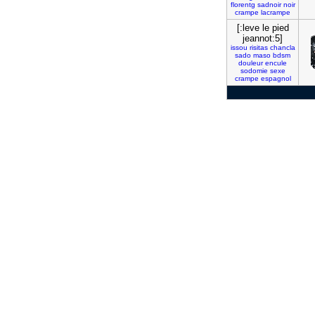
florentg
sadnoir
noir
crampe
lacrampe
[:leve le pied
jeannot:5]
issou
risitas
chancla
sado
maso
bdsm
douleur
encule
sodomie
sexe
crampe
espagnol