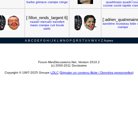
barbe
grimace
crampe
cringe
quadriceps
quadri
cou
course
courir
rapide
cra
[:fillon_rends_largent:6]
[:adrien_quatrenains
nasser
mercato
transfert
sandrine
rousseau
bide
maso
crampe
cuir
boule
crampe
sado
A
B
C
D
E
F
G
H
I
J
K
L
M
N
O
P
Q
R
S
T
U
V
W
X
Y
Z
Autres
Forum MesDiscussions.Net
, Version 2010.2
(c) 2000-2011 Doctissimo
Copyright © 1997-2025 Groupe
LDLC
(
Signaler un contenu illicite / Données personnelles
)