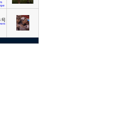
rs
mpe
:6]
vent