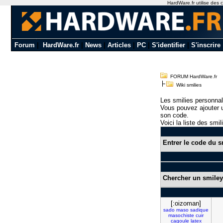
HardWare.fr utilise des c
Forum
|
HardWare.fr
|
News
|
Articles
|
PC
|
S'identifier
|
S'inscrire
FORUM HardWare.fr
Wiki smilies
Les smilies personnal
Vous pouvez ajouter u
son code.
Voici la liste des smil
Entrer le code du s
Chercher un smiley
[:oizoman]
sado
maso
sadique
masochiste
cuir
cagoule
latex