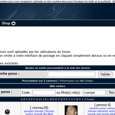
ookies pour une navigation optimale et des cookies tiers pour l'analyse du trafic et la publicité
E
|
Shop
isés sont uploadés par les utilisateurs du forum.
n smilie à votre interface de postage en cliquant simplement dessus ou en re
ies existants :
Ajouter un smilie personnalisé à la liste des favoris
milie perso :
Présentation sur 3 colonnes
|
Présentation du Wiki Smilies
Wiki smilies
 perso :
Code :
ou Mot(s) clé(s) :
A
B
C
D
E
F
G
H
I
J
K
L
M
N
O
P
Q
R
S
T
U
V
W
X
Y
Z
Autres
[:perrout:4]
[:clooney26]
santroll
cuisse
cuisse
georges
George
Clooney
montee
kilometre
vertic
acteur
cinema
film
films
muscle
trail
monte
grim