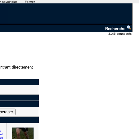
n savoir plus
Fermer
Recherche
3145 connectés
ntrant directement
s
al
pe