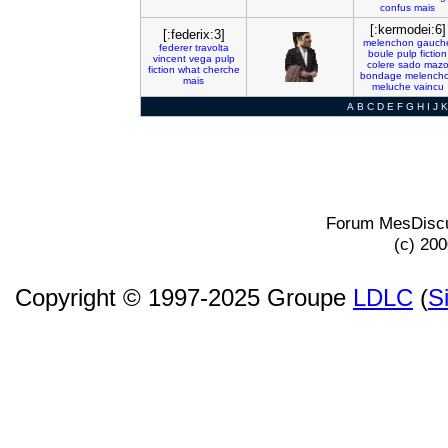
confus
mais
[:kermodei:6]
[:federix:3]
melenchon
gauch
federer
travolta
boule
pulp
fiction
vincent
vega
pulp
colere
sado
maz
fiction
what
cherche
bondage
melench
mais
meluche
vaincu
A
B
C
D
E
F
G
H
I
J
K
Forum MesDiscu
(c) 20
Copyright © 1997-2025 Groupe
LDLC
(
S