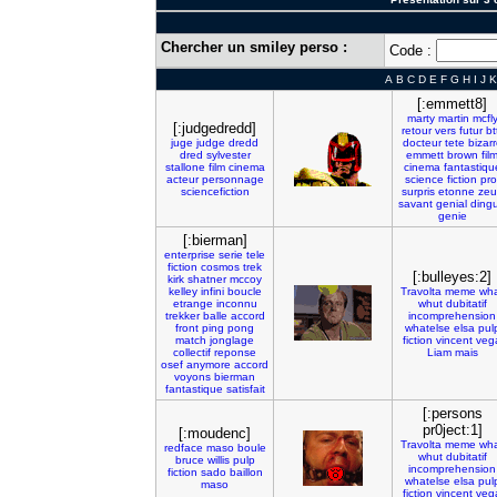
Chercher un smiley perso :
Code :
A
B
C
D
E
F
G
H
I
J
K
[:emmett8]
marty
martin
mcfl
[:judgedredd]
retour
vers
futur
bt
juge
judge
dredd
docteur
tete
bizar
dred
sylvester
emmett
brown
fil
stallone
film
cinema
cinema
fantastiqu
acteur
personnage
science
fiction
pro
sciencefiction
surpris
etonne
zeu
savant
genial
ding
genie
[:bierman]
enterprise
serie
tele
fiction
cosmos
trek
[:bulleyes:2]
kirk
shatner
mccoy
kelley
infini
boucle
Travolta
meme
wh
etrange
inconnu
whut
dubitatif
trekker
balle
accord
incomprehension
front
ping
pong
whatelse
elsa
pul
match
jonglage
fiction
vincent
veg
collectif
reponse
Liam
mais
osef
anymore
accord
voyons
bierman
fantastique
satisfait
[:persons
pr0ject:1]
[:moudenc]
Travolta
meme
wh
redface
maso
boule
whut
dubitatif
bruce
willis
pulp
incomprehension
fiction
sado
baillon
whatelse
elsa
pul
maso
fiction
vincent
veg