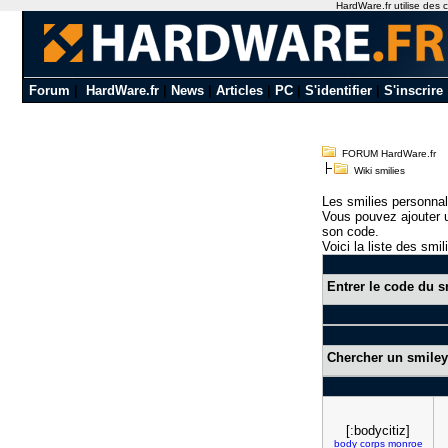
HardWare.fr utilise des c
Forum
|
HardWare.fr
|
News
|
Articles
|
PC
|
S'identifier
|
S'inscrire
FORUM HardWare.fr
Wiki smilies
Les smilies personnal
Vous pouvez ajouter u
son code.
Voici la liste des smil
Entrer le code du s
Chercher un smiley
[:bodycitiz]
body
corps
monroe