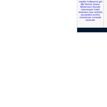
marilyn
hollywood
girl
fille
Norma
Jeane
Mortenson
blonde
mannequin
habit
vetement
star
vedette
sexsymbol
actrice
chanteuse
comedie
musicale