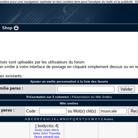
ookies pour une navigation optimale et des cookies tiers pour l'analyse du trafic et la publicité
E
|
Shop
isés sont uploadés par les utilisateurs du forum.
n smilie à votre interface de postage en cliquant simplement dessus ou en re
ies existants :
Ajouter un smilie personnalisé à la liste des favoris
milie perso :
Présentation sur 3 colonnes
|
Présentation du Wiki Smilies
Wiki smilies
 perso :
Code :
ou Mot(s) clé(s) :
A
B
C
D
E
F
G
H
I
J
K
L
M
N
O
P
Q
R
S
T
U
V
W
X
Y
Z
Autres
[:bodycitiz:4]
body
corps
disco
keke
John
Travolta
fievre
samedi
soir