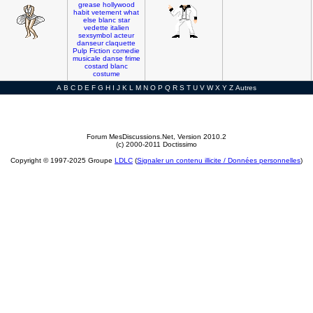
grease
hollywood
habit
vetement
what
else
blanc
star
vedette
italien
sexsymbol
acteur
danseur
claquette
Pulp
Fiction
comedie
musicale
danse
frime
costard
blanc
costume
A
B
C
D
E
F
G
H
I
J
K
L
M
N
O
P
Q
R
S
T
U
V
W
X
Y
Z
Autres
Forum MesDiscussions.Net
, Version 2010.2
(c) 2000-2011 Doctissimo
Copyright © 1997-2025 Groupe
LDLC
(
Signaler un contenu illicite / Données personnelles
)