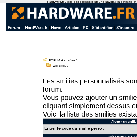
HardWare.fr utilise des cookies pour une navigation optimale et de
Forum
|
HardWare.fr
|
News
|
Articles
|
PC
|
S'identifier
|
S'inscrire
FORUM HardWare.fr
Wiki smilies
Les smilies personnalisés sont
forum.
Vous pouvez ajouter un smilie
cliquant simplement dessus ou
Voici la liste des smilies exista
Ajouter un smilie
Entrer le code du smilie perso :
Présentation sur 3