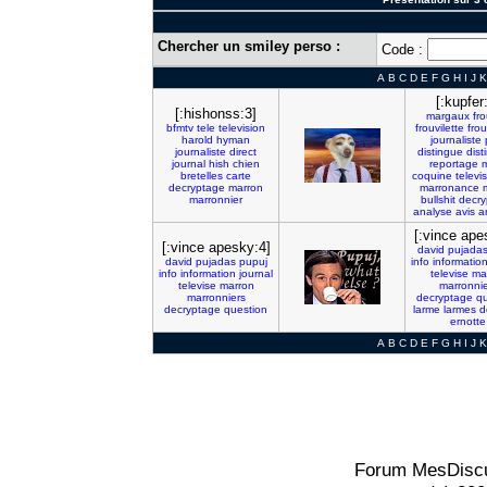
Chercher un smiley perso :
Code :
A
B
C
D
E
F
G
H
I
J
K
[:kupfer
[:hishonss:3]
margaux
fro
bfmtv
tele
television
frouvilette
frou
harold
hyman
journaliste
journaliste
direct
distingue
dis
journal
hish
chien
reportage
m
bretelles
carte
coquine
televi
decryptage
marron
marronance
marronnier
bullshit
decry
analyse
avis
a
[:vince ape
[:vince apesky:4]
david
pujada
david
pujadas
pupuj
info
informatio
info
information
journal
televise
ma
televise
marron
marronnie
marronniers
decryptage
qu
decryptage
question
larme
larmes
d
ernotte
A
B
C
D
E
F
G
H
I
J
K
Forum MesDiscu