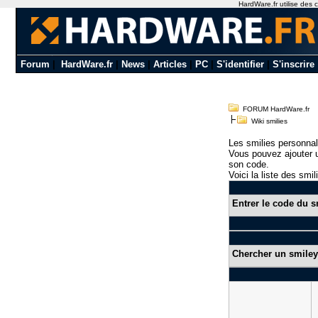
HardWare.fr utilise des c
Forum
|
HardWare.fr
|
News
|
Articles
|
PC
|
S'identifier
|
S'inscrire
FORUM HardWare.fr
Wiki smilies
Les smilies personnal
Vous pouvez ajouter u
son code.
Voici la liste des smil
Entrer le code du s
Chercher un smiley