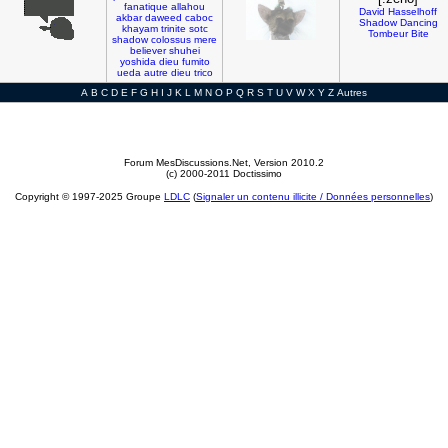
fanatique
allahou
David
Hasselhoff
akbar
daweed
caboc
Shadow
Dancing
khayam
trinite
sotc
Tombeur
Bite
shadow
colossus
mere
believer
shuhei
yoshida
dieu
fumito
ueda
autre
dieu
trico
A
B
C
D
E
F
G
H
I
J
K
L
M
N
O
P
Q
R
S
T
U
V
W
X
Y
Z
Autres
Forum MesDiscussions.Net
, Version 2010.2
(c) 2000-2011 Doctissimo
Copyright © 1997-2025 Groupe
LDLC
(
Signaler un contenu illicite / Données personnelles
)