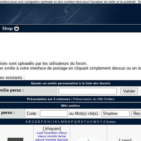
ookies pour une navigation optimale et des cookies tiers pour l'analyse du trafic et la publicité
E
|
Shop
isés sont uploadés par les utilisateurs du forum.
n smilie à votre interface de postage en cliquant simplement dessus ou en re
ies existants :
Ajouter un smilie personnalisé à la liste des favoris
milie perso :
Présentation sur 3 colonnes
|
Présentation du Wiki Smilies
Wiki smilies
 perso :
Code :
ou Mot(s) clé(s) :
A
B
C
D
E
F
G
H
I
J
K
L
M
N
O
P
Q
R
S
T
U
V
W
X
Y
Z
Autres
[:khayam]
Last
Guardian
mieux
mieux
monde
larme
pleure
homme
fanclub
[:zeno]