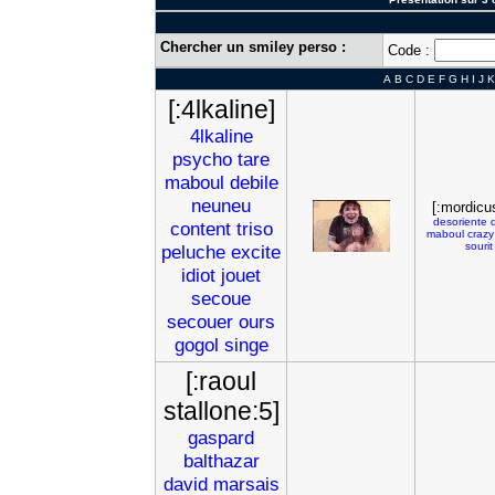
Chercher un smiley perso :
Code :
A
B
C
D
E
F
G
H
I
J
K
[:4lkaline]
4lkaline
psycho
tare
maboul
debile
neuneu
[:mordicu
desoriente
content
triso
maboul
crazy
sourit
peluche
excite
idiot
jouet
secoue
secouer
ours
gogol
singe
[:raoul
stallone:5]
gaspard
balthazar
david
marsais