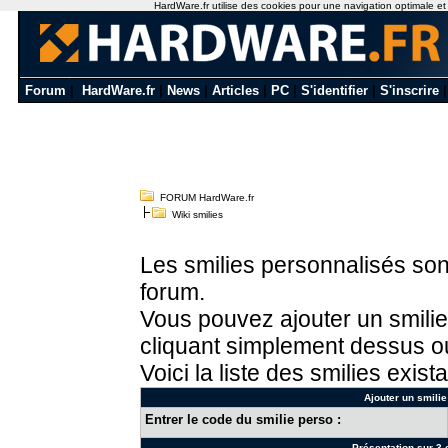
HardWare.fr utilise des cookies pour une navigation optimale et de
Forum
|
HardWare.fr
|
News
|
Articles
|
PC
|
S'identifier
|
S'inscrire
FORUM HardWare.fr
Wiki smilies
Les smilies personnalisés sont
forum.
Vous pouvez ajouter un smilie
cliquant simplement dessus ou
Voici la liste des smilies exista
Ajouter un smilie
Entrer le code du smilie perso :
Présentation sur 3