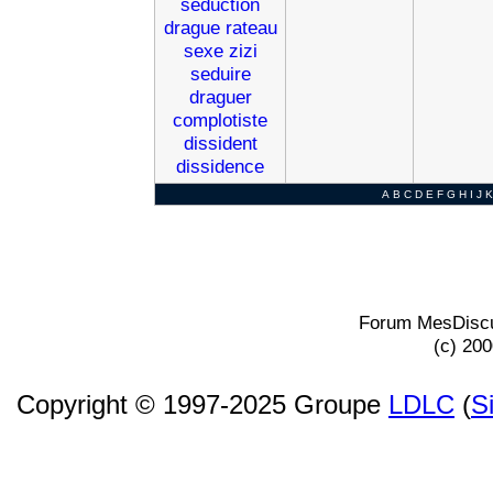
seduction
drague
rateau
sexe
zizi
seduire
draguer
complotiste
dissident
dissidence
A
B
C
D
E
F
G
H
I
J
K
Forum MesDiscu
(c) 20
Copyright © 1997-2025 Groupe
LDLC
(
S