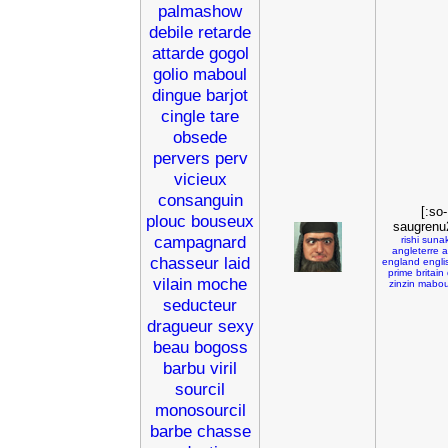
palmashow
debile
retarde
attarde
gogol
golio
maboul
dingue
barjot
cingle
tare
obsede
pervers
perv
vicieux
consanguin
[:so-
plouc
bouseux
saugrenu
campagnard
rishi
suna
angleterre
a
chasseur
laid
england
engli
prime
britain
vilain
moche
zinzin
mabou
seducteur
dragueur
sexy
beau
bogoss
barbu
viril
sourcil
monosourcil
barbe
chasse