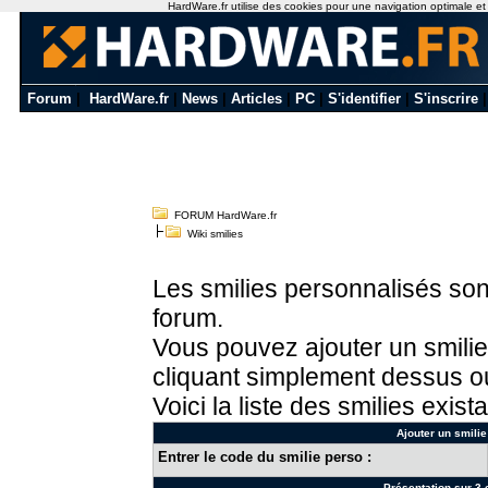
HardWare.fr utilise des cookies pour une navigation optimale et de
Forum
|
HardWare.fr
|
News
|
Articles
|
PC
|
S'identifier
|
S'inscrire
FORUM HardWare.fr
Wiki smilies
Les smilies personnalisés sont
forum.
Vous pouvez ajouter un smilie
cliquant simplement dessus ou
Voici la liste des smilies exista
Ajouter un smilie
Entrer le code du smilie perso :
Présentation sur 3