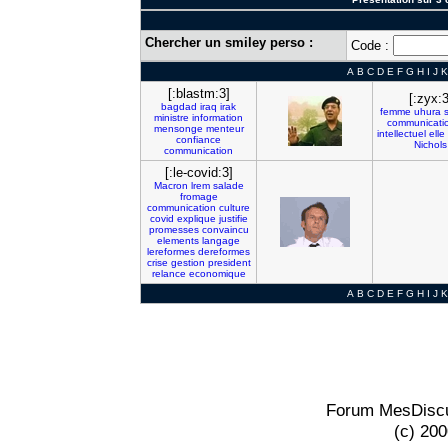
Chercher un smiley perso :
Code :
A
B
C
D
E
F
G
H
I
J
K
[:blastm:3]
[:zyx:3
bagdad
iraq
irak
femme
uhura
ministre
information
communicati
mensonge
menteur
intellectuel
elle
confiance
Nichols
communication
[:le-covid:3]
Macron
lrem
salade
fromage
communication
culture
covid
explique
justifie
promesses
convaincu
elements
langage
lereformes
dereformes
crise
gestion
president
relance
economique
A
B
C
D
E
F
G
H
I
J
K
Forum MesDiscu
(c) 20