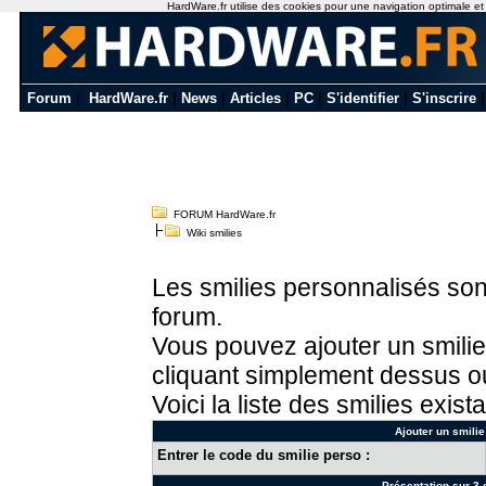
HardWare.fr utilise des cookies pour une navigation optimale et de
Forum
|
HardWare.fr
|
News
|
Articles
|
PC
|
S'identifier
|
S'inscrire
FORUM HardWare.fr
Wiki smilies
Les smilies personnalisés sont
forum.
Vous pouvez ajouter un smilie
cliquant simplement dessus ou
Voici la liste des smilies exista
Ajouter un smilie
Entrer le code du smilie perso :
Présentation sur 3