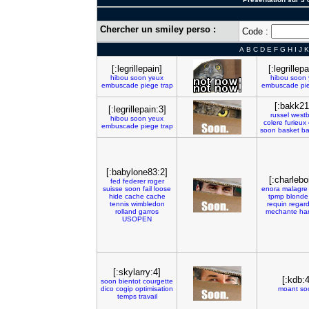
Chercher un smiley perso :
Code :
A
B
C
D
E
F
G
H
I
J
K
[:legrillepain]
[:legrillepa
hibou
soon
yeux
hibou
soon
embuscade
piege
trap
embuscade
pi
[:bakk21
[:legrillepain:3]
russel
west
hibou
soon
yeux
colere
furieux
embuscade
piege
trap
soon
basket
ba
[:babylone83:2]
[:charlebo
fed
federer
roger
suisse
soon
fail
loose
enora
malagre
hide
cache
cache
tpmp
blonde
tennis
wimbledon
requin
regar
rolland
garros
mechante
ha
USOPEN
[:skylarry:4]
[:kdb:4
soon
bientot
courgette
dico
cogip
optimisation
moant
so
temps
travail