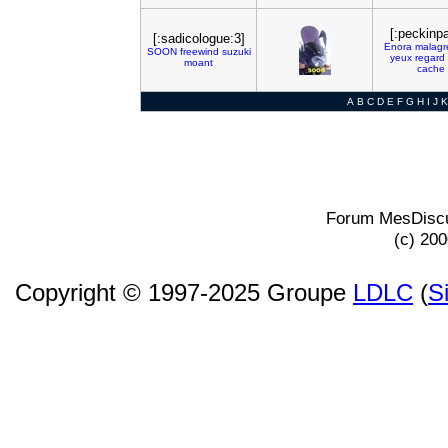
[:peckinp
[:sadicologue:3]
Enora
malagr
SOON
freewind
suzuki
yeux
regard
moant
cache
A
B
C
D
E
F
G
H
I
J
K
Forum MesDiscu
(c) 20
Copyright © 1997-2025 Groupe
LDLC
(
S