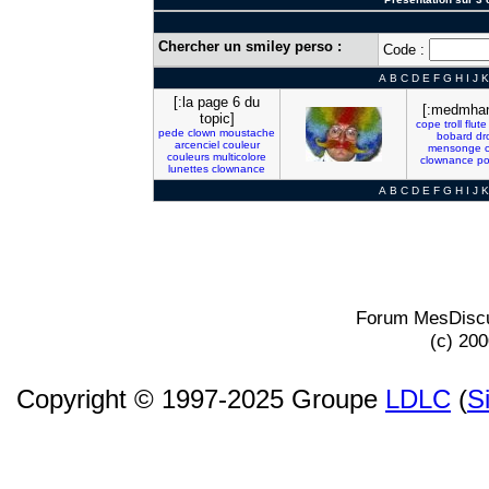
Chercher un smiley perso :
Code :
A
B
C
D
E
F
G
H
I
J
K
[:la page 6 du
[:medmhan
topic]
cope
troll
flute
pede
clown
moustache
bobard
dr
arcenciel
couleur
mensonge
couleurs
multicolore
clownance
po
lunettes
clownance
A
B
C
D
E
F
G
H
I
J
K
Forum MesDiscu
(c) 20
Copyright © 1997-2025 Groupe
LDLC
(
S