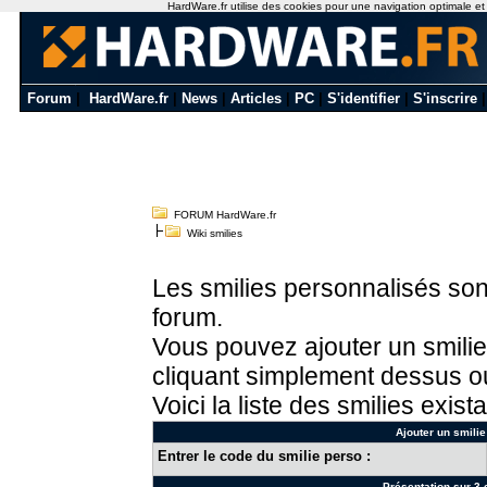
HardWare.fr utilise des cookies pour une navigation optimale et de
Forum
|
HardWare.fr
|
News
|
Articles
|
PC
|
S'identifier
|
S'inscrire
FORUM HardWare.fr
Wiki smilies
Les smilies personnalisés sont
forum.
Vous pouvez ajouter un smilie
cliquant simplement dessus ou
Voici la liste des smilies exista
Ajouter un smilie
Entrer le code du smilie perso :
Présentation sur 3