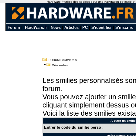
HardWare.fr utilise des cookies pour une navigation optimale et de
Forum
|
HardWare.fr
|
News
|
Articles
|
PC
|
S'identifier
|
S'inscrire
FORUM HardWare.fr
Wiki smilies
Les smilies personnalisés sont
forum.
Vous pouvez ajouter un smilie
cliquant simplement dessus ou
Voici la liste des smilies exista
Ajouter un smilie
Entrer le code du smilie perso :
Présentation sur 3