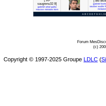
[:so-
[:leo lecl
saugrenu32:9]
gabriel
bort
sauber
audio
f
gabriel
attal
gaby
mclare
macron
ministre
lrem
A
B
C
D
E
F
G
H
I
J
K
Forum MesDiscu
(c) 20
Copyright © 1997-2025 Groupe
LDLC
(
S