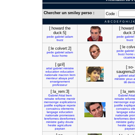
Chercher un smiley perso :
Code :
A
B
C
D
E
F
G
H
I
J
K
[:howard the
[:howard
duck:5]
duck:3
pede
gabriel
adam
pede
gabriel
buzz
buzz
[:le colve
[:le colvert:2]
pede
gabriel
pede
gabriel
adam
buzz
homo
buzz
homo
cicatricie
[:gzil]
[:so-
attal
gabriel
ministre
saugrenu2
education
education
nationale
macron
lrem
gabriel
attal
menteur
abaya
prof
ministre
yeux
a
enseignement
tilt
dent
professeur
[:la_rem:3]
[:la_rem
Gabriel
Attal
lrem
Gabriel
Attal
retraite
reforme
mentir
retraite
reform
mensonge
explications
mensonge
expl
justifie
explique
repete
justifie
expliqu
convaincu
elements
convaincu
el
langage
education
langage
edu
nationale
promesses
nationale
pro
lereformes
dereformes
lereformes
der
ministre
gaby
doute
ministre
gaby
hesite
agriculture
hesite
agric
paysan
paysan