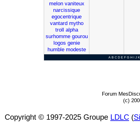
melon
vaniteux
narcissique
egocentrique
vantard
mytho
troll
alpha
surhomme
gourou
logos
genie
humble
modeste
A
B
C
D
E
F
G
H
I
J
K
Forum MesDiscu
(c) 20
Copyright © 1997-2025 Groupe
LDLC
(
S