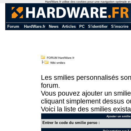
HardWare.fr utilise des cookies pour une navigation optimale et de
Forum
|
HardWare.fr
|
News
|
Articles
|
PC
|
S'identifier
|
S'inscrire
FORUM HardWare.fr
Wiki smilies
Les smilies personnalisés sont
forum.
Vous pouvez ajouter un smilie
cliquant simplement dessus ou
Voici la liste des smilies exista
Ajouter un smilie
Entrer le code du smilie perso :
Présentation sur 3