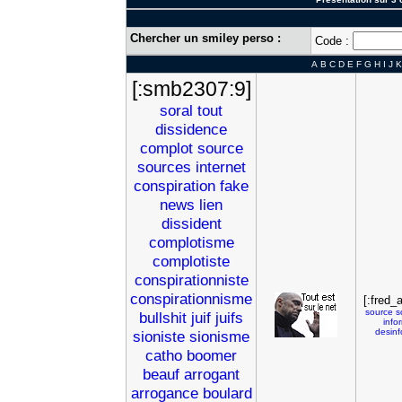
Chercher un smiley perso :
Code :
A
B
C
D
E
F
G
H
I
J
K
[:smb2307:9]
soral
tout
dissidence
complot
source
sources
internet
conspiration
fake
news
lien
dissident
complotisme
complotiste
conspirationniste
conspirationnisme
[:fred_
source
s
bullshit
juif
juifs
info
desinf
sioniste
sionisme
catho
boomer
beauf
arrogant
arrogance
boulard