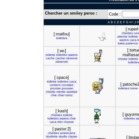
Chercher un smiley perso :
Code :
A
B
C
D
E
F
G
H
I
J
K
[:rupert
chiottes
con
[:matfou]
attente
toilette
toilettes
waters
caca
kaka
patience
[:tortu
[:wc]
malfaisa
toilette
toilettes
waters
cache
cacher
observe
chiotte
toilette
observer
toilette
[:space]
toilette
toilettes
caca
[:patoche
content
constipe
pousse
pousser
toilettes
trone
chiotte
merde
satisfait
chie
chier
totoz
[:kash]
[:guyome
chiottes
toilette
toilettes
waters
chie
toilettes
sa
caca
tirer
chasse
[:pastor:2]
chiottes
americaine
studette
studio
classe
[:bruta