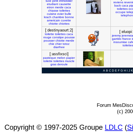
luxe
petit
immobilier
reviens
reveni
etudiant
causette
back
caca
pip
etron
merde
caca
toilettes
oc
chiasse
toilettes
occupe
tele
cuisine
evier
bulle
telepho
krach
chambre
bonne
americain
cuvette
chiotte
chiottes
[:destinyaourt:2]
[:eluopi
toilette
toilettes
caca
jeremy
jeremsta
rouge
constipe
pousse
garrido
france
pousser
chiotte
merde
insoumise
caf
chie
chier
totoz
toilette
diarrhee
[:assfixsci]
pasteque
melon
papier
toilette
toilettes
muscle
gras
deroule
A
B
C
D
E
F
G
H
I
J
K
Forum MesDiscu
(c) 20
Copyright © 1997-2025 Groupe
LDLC
(
S