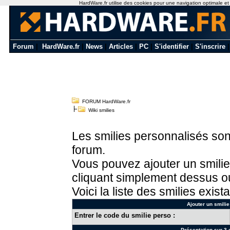
HardWare.fr utilise des cookies pour une navigation optimale et de
Forum
|
HardWare.fr
|
News
|
Articles
|
PC
|
S'identifier
|
S'inscrire
FORUM HardWare.fr
Wiki smilies
Les smilies personnalisés sont
forum.
Vous pouvez ajouter un smilie
cliquant simplement dessus ou
Voici la liste des smilies exista
Ajouter un smilie
Entrer le code du smilie perso :
Présentation sur 3