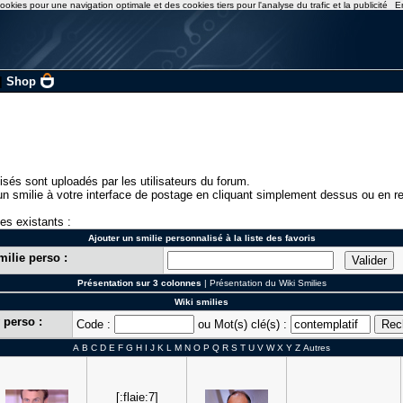
ookies pour une navigation optimale et des cookies tiers pour l'analyse du trafic et la publicité
E
|
Shop
isés sont uploadés par les utilisateurs du forum.
n smilie à votre interface de postage en cliquant simplement dessus ou en re
ies existants :
Ajouter un smilie personnalisé à la liste des favoris
milie perso :
Présentation sur 3 colonnes
|
Présentation du Wiki Smilies
Wiki smilies
 perso :
Code :
ou Mot(s) clé(s) :
A
B
C
D
E
F
G
H
I
J
K
L
M
N
O
P
Q
R
S
T
U
V
W
X
Y
Z
Autres
[:flaie:7]