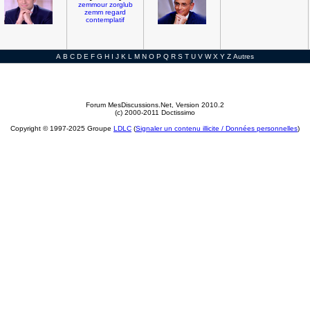
zemmour
zorglub
zemm
regard
contemplatif
A
B
C
D
E
F
G
H
I
J
K
L
M
N
O
P
Q
R
S
T
U
V
W
X
Y
Z
Autres
Forum MesDiscussions.Net
, Version 2010.2
(c) 2000-2011 Doctissimo
Copyright © 1997-2025 Groupe
LDLC
(
Signaler un contenu illicite / Données personnelles
)