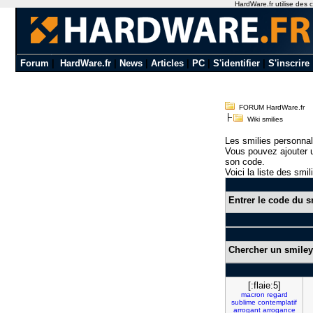
HardWare.fr utilise des c
Forum
|
HardWare.fr
|
News
|
Articles
|
PC
|
S'identifier
|
S'inscrire
FORUM HardWare.fr
Wiki smilies
Les smilies personnal
Vous pouvez ajouter u
son code.
Voici la liste des smil
Entrer le code du s
Chercher un smiley
[:flaie:5]
macron
regard
sublime
contemplatif
arrogant
arrogance