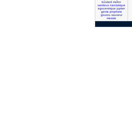
boulard
melon
vaniteux
narcissique
egocentrique
jupiter
genie
prophete
gourou
sauveur
messie