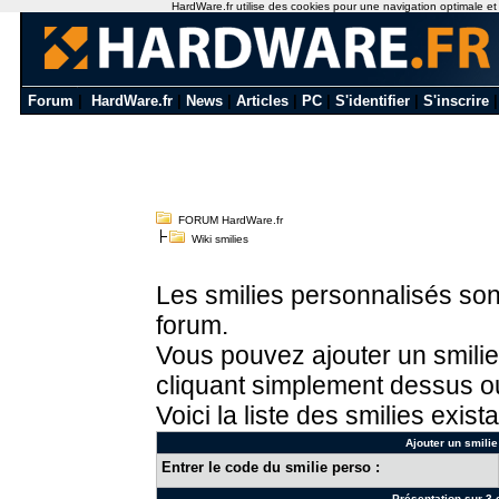
HardWare.fr utilise des cookies pour une navigation optimale et de
Forum
|
HardWare.fr
|
News
|
Articles
|
PC
|
S'identifier
|
S'inscrire
FORUM HardWare.fr
Wiki smilies
Les smilies personnalisés sont
forum.
Vous pouvez ajouter un smilie
cliquant simplement dessus ou
Voici la liste des smilies exista
Ajouter un smilie
Entrer le code du smilie perso :
Présentation sur 3