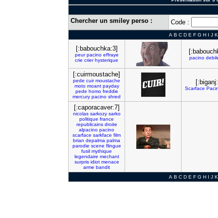
Chercher un smiley perso :
Code :
A
B
C
D
E
F
G
H
I
J
K
[:babouchka:3]
[:babouch
peur
pacino
effraye
pacino
debil
crie
crier
hysterique
[:cuirmoustache]
pede
cuir
moustache
[:biganj
moto
moant
payday
Scarface
Paci
pede
homo
freddie
mercury
pacino
shred
[:caporacaver:7]
nicolas
sarkozy
sarko
politique
france
republicains
droite
alpacino
pacino
scarface
sarkface
film
brian
depalma
palma
parodie
scene
flingue
fusil
mythique
legendaire
mechant
surpris
idiot
menace
arme
bandit
A
B
C
D
E
F
G
H
I
J
K