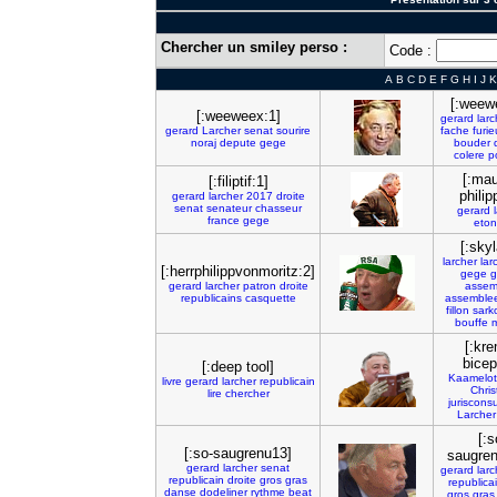
Chercher un smiley perso :
Code :
A
B
C
D
E
F
G
H
I
J
K
[:weew
[:weeweex:1]
gerard
larc
gerard
Larcher
senat
sourire
fache
furi
noraj
depute
gege
bouder
colere
p
[:mau
[:filiptif:1]
philip
gerard
larcher
2017
droite
senat
senateur
chasseur
gerard
france
gege
eto
[:skyl
larcher
lar
[:herrphilippvonmoritz:2]
gege
g
gerard
larcher
patron
droite
assem
republicains
casquette
assemble
fillon
sark
bouffe
[:kre
bicep
[:deep tool]
Kaamelot
livre
gerard
larcher
republicain
Chris
lire
chercher
jurisconsu
Larcher
[:s
[:so-saugrenu13]
saugren
gerard
larcher
senat
gerard
larc
republicain
droite
gros
gras
republica
danse
dodeliner
rythme
beat
gros
gras