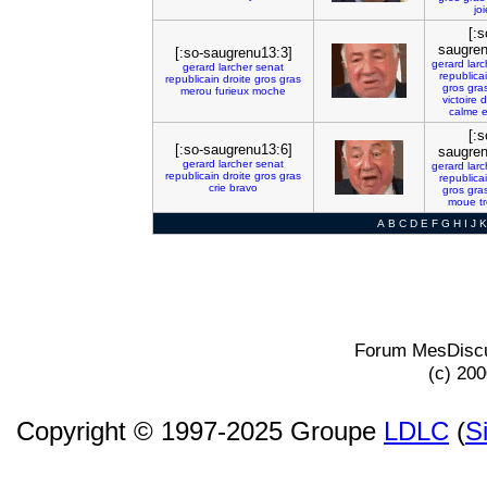
joi
[:s
saugren
[:so-saugrenu13:3]
gerard
larc
gerard
larcher
senat
republica
republicain
droite
gros
gras
gros
gra
merou
furieux
moche
victoire
d
calme
e
[:s
[:so-saugrenu13:6]
saugren
gerard
larcher
senat
gerard
larc
republicain
droite
gros
gras
republica
crie
bravo
gros
gra
moue
t
A
B
C
D
E
F
G
H
I
J
K
Forum MesDiscu
(c) 20
Copyright © 1997-2025 Groupe
LDLC
(
S