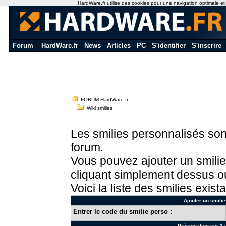
HardWare.fr utilise des cookies pour une navigation optimale et de
Forum
|
HardWare.fr
|
News
|
Articles
|
PC
|
S'identifier
|
S'inscrire
FORUM HardWare.fr
Wiki smilies
Les smilies personnalisés sont
forum.
Vous pouvez ajouter un smilie
cliquant simplement dessus ou
Voici la liste des smilies exista
Ajouter un smilie
Entrer le code du smilie perso :
Présentation sur 3