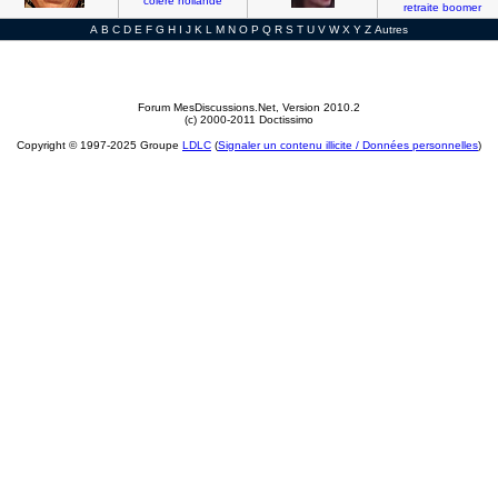
colere
hollande
retraite
boomer
A
B
C
D
E
F
G
H
I
J
K
L
M
N
O
P
Q
R
S
T
U
V
W
X
Y
Z
Autres
Forum MesDiscussions.Net
, Version 2010.2
(c) 2000-2011 Doctissimo
Copyright © 1997-2025 Groupe
LDLC
(
Signaler un contenu illicite / Données personnelles
)