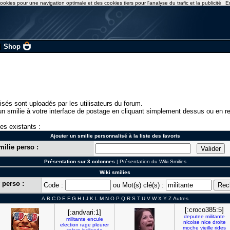
ookies pour une navigation optimale et des cookies tiers pour l'analyse du trafic et la publicité
E
|
Shop
isés sont uploadés par les utilisateurs du forum.
n smilie à votre interface de postage en cliquant simplement dessus ou en re
ies existants :
Ajouter un smilie personnalisé à la liste des favoris
milie perso :
Présentation sur 3 colonnes
|
Présentation du Wiki Smilies
Wiki smilies
 perso :
Code :
ou Mot(s) clé(s) :
A
B
C
D
E
F
G
H
I
J
K
L
M
N
O
P
Q
R
S
T
U
V
W
X
Y
Z
Autres
[:croco385:5]
[:andvari:1]
deputee
militante
militante
encule
nicoise
nice
droite
election
rage
pleurer
moche
vieille
rides