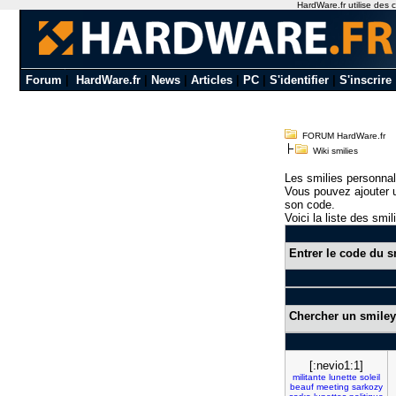
HardWare.fr utilise des c
Forum
|
HardWare.fr
|
News
|
Articles
|
PC
|
S'identifier
|
S'inscrire
FORUM HardWare.fr
Wiki smilies
Les smilies personnal
Vous pouvez ajouter u
son code.
Voici la liste des smil
Entrer le code du s
Chercher un smiley
[:nevio1:1]
militante
lunette
soleil
beauf
meeting
sarkozy