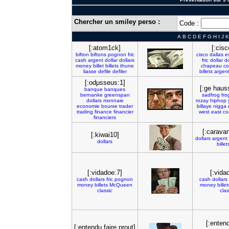
Chercher un smiley perso :
Code :
A
B
C
D
E
F
G
H
I
J
K
[:atom1ck]
[:cisc
bifton
biftons
pognon
fric
cisco
dallas
e
cash
argent
dollar
dollars
fric
dollar
do
money
billet
billets
thune
chapeau
c
liasse
defile
defiler
billets
argen
[:odµsseus:1]
[:ge haus
banque
banques
bernanke
greenspan
sadfrog
fro
dollars
monnaie
rozay
hiphop
economie
bourse
trader
billaye
nigga
trading
finance
financier
west
east
co
financiers
[:caravan
[:kiwai10]
dollars
argent
dollars
billet
[:vidadoe:7]
[:vida
cash
dollars
fric
pognon
cash
dollars
money
billets
McQueen
money
billet
classic
clas
[:entend
[:entendu faire prout]