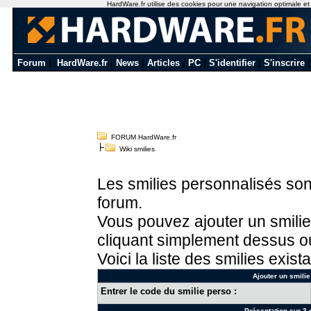
HardWare.fr utilise des cookies pour une navigation optimale et de
Forum
|
HardWare.fr
|
News
|
Articles
|
PC
|
S'identifier
|
S'inscrire
FORUM HardWare.fr
Wiki smilies
Les smilies personnalisés sont
forum.
Vous pouvez ajouter un smilie
cliquant simplement dessus ou
Voici la liste des smilies exista
Ajouter un smilie
Entrer le code du smilie perso :
Présentation sur 3