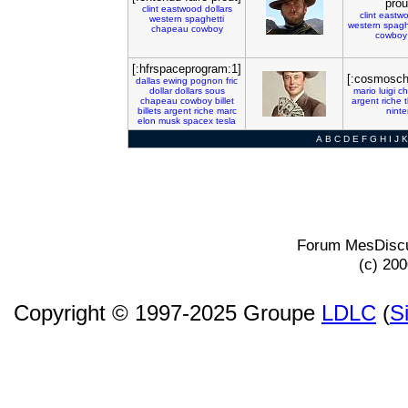
prou
clint
eastwood
dollars
clint
eastw
western
spaghetti
western
spagh
chapeau
cowboy
cowboy
[:hfrspaceprogram:1]
[:cosmosch
dallas
ewing
pognon
fric
dollar
dollars
sous
mario
luigi
ch
chapeau
cowboy
billet
argent
riche
billets
argent
riche
marc
nint
elon
musk
spacex
tesla
A
B
C
D
E
F
G
H
I
J
K
Forum MesDiscu
(c) 20
Copyright © 1997-2025 Groupe
LDLC
(
S