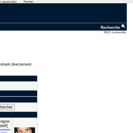
n savoir plus
Fermer
Recherche
3912 connectés
ntrant directement
tingzer
doff]
ominant
ganza