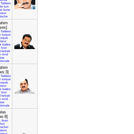
Tatlises
de
turc
te
fume
nteur
tache
rahim
ises]
Tatlises
e
turque
urquie
nteur
e
balles
c
foot
l
kebab
n
rond
asse
ationale
rahim
ses:3]
Tatlises
e
turque
urquie
nteur
e
balles
c
foot
l
kebab
n
rond
asse
ationale
ulas
as:8]
s
Jean
chel
michel
ident
pique