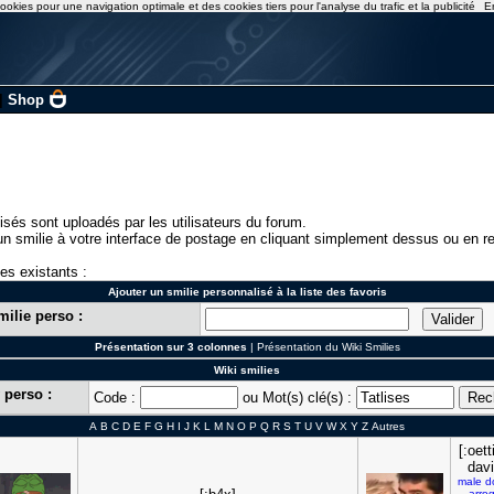
ookies pour une navigation optimale et des cookies tiers pour l'analyse du trafic et la publicité
E
|
Shop
isés sont uploadés par les utilisateurs du forum.
n smilie à votre interface de postage en cliquant simplement dessus ou en re
ies existants :
Ajouter un smilie personnalisé à la liste des favoris
milie perso :
Présentation sur 3 colonnes
|
Présentation du Wiki Smilies
Wiki smilies
 perso :
Code :
ou Mot(s) clé(s) :
A
B
C
D
E
F
G
H
I
J
K
L
M
N
O
P
Q
R
S
T
U
V
W
X
Y
Z
Autres
[:oet
davi
male
d
arro