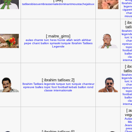
[:b4x]
Ibrahim
tatlisesbisouembrassemaledominantmoustachejaloux
legen
cigaret
cha
mous
[:ib
tatl
Ibrahim
legend
[:maitre_gims]
turc
t
aulas
chante
turc
hess
honte
allah
seizh
akhbar
cha
pepe
chant
ballon
symaski
turquie
Ibrahim
Tatlises
epreuv
Legende
topi
footbal
ballo
cl
intern
[:ib
tatli
Ibrahim
legend
[:ibrahim tatlises:2]
turc
t
Ibrahim
Tatlises
legende
turque
turc
turquie
chanteur
cha
epreuve
balles
topic
foot
football
kebab
ballon
rond
epreuv
classe
internationale
topi
footbal
ballo
cl
intern
[:a
veg
Aula
Mi
Jean
pres
[:ibrahim tatlises:5]
Olym