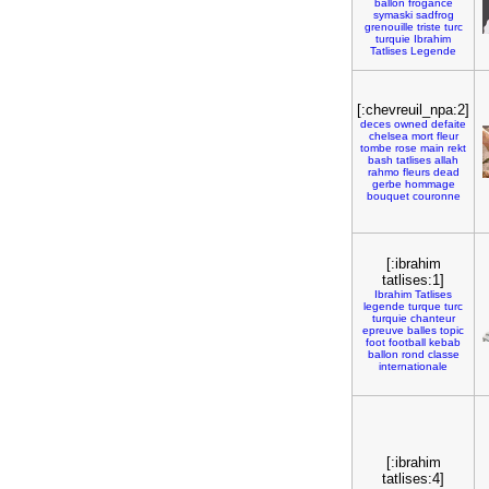
ballon
frogance
symaski
sadfrog
grenouille
triste
turc
turquie
Ibrahim
Tatlises
Legende
[:chevreuil_npa:2]
deces
owned
defaite
chelsea
mort
fleur
tombe
rose
main
rekt
bash
tatlises
allah
rahmo
fleurs
dead
gerbe
hommage
bouquet
couronne
[:ibrahim
tatlises:1]
Ibrahim
Tatlises
legende
turque
turc
turquie
chanteur
epreuve
balles
topic
foot
football
kebab
ballon
rond
classe
internationale
[:ibrahim
tatlises:4]