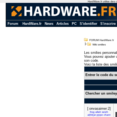
HardWare.fr utilise des c
Forum
|
HardWare.fr
|
News
|
Articles
|
PC
|
S'identifier
|
S'inscrire
FORUM HardWare.fr
Wiki smilies
Les smilies personnal
Vous pouvez ajouter u
son code.
Voici la liste des smil
Entrer le code du s
Chercher un smiley
[:onvasaimer:2]
frog
allah
seizh
akhbar
pepe
chant