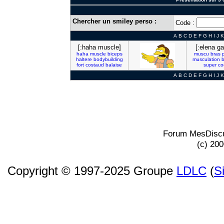
Chercher un smiley perso :
Code :
A
B
C
D
E
F
G
H
I
J
K
[:haha muscle]
[:elena ga
haha
muscle
biceps
muscu
bras
haltere
bodybuilding
musculation
b
fort
costaud
balaise
super
co
A
B
C
D
E
F
G
H
I
J
K
Forum MesDiscu
(c) 20
Copyright © 1997-2025 Groupe
LDLC
(
S