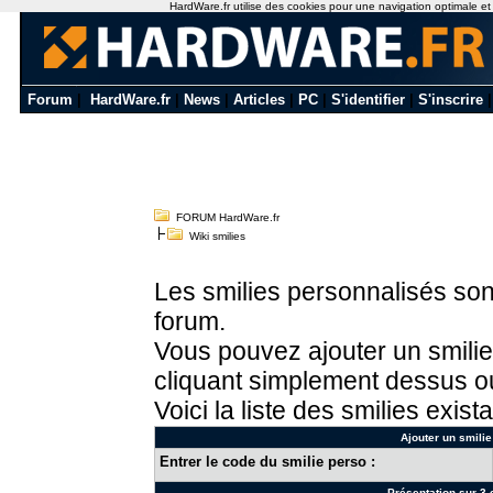
HardWare.fr utilise des cookies pour une navigation optimale et de
Forum
|
HardWare.fr
|
News
|
Articles
|
PC
|
S'identifier
|
S'inscrire
FORUM HardWare.fr
Wiki smilies
Les smilies personnalisés sont
forum.
Vous pouvez ajouter un smilie
cliquant simplement dessus ou
Voici la liste des smilies exista
Ajouter un smilie
Entrer le code du smilie perso :
Présentation sur 3