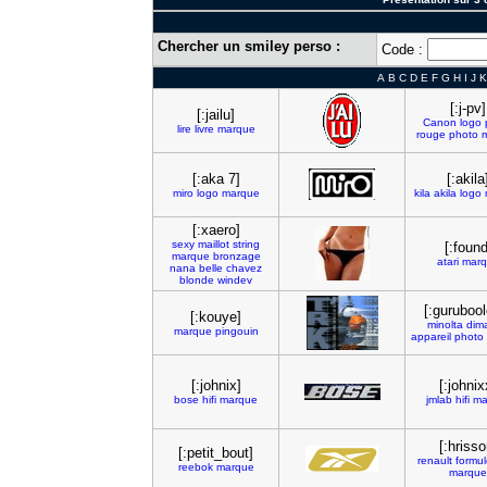
Chercher un smiley perso :
Code :
A
B
C
D
E
F
G
H
I
J
K
[:j-pv]
[:jailu]
Canon
logo
lire
livre
marque
rouge
photo
[:aka 7]
[:akila
miro
logo
marque
kila
akila
logo
[:xaero]
sexy
maillot
string
[:found
marque
bronzage
atari
marq
nana
belle
chavez
blonde
windev
[:guruboo
[:kouye]
minolta
dim
marque
pingouin
appareil
photo
[:johnix]
[:johnix
bose
hifi
marque
jmlab
hifi
ma
[:hrisso
[:petit_bout]
renault
formu
reebok
marque
marque