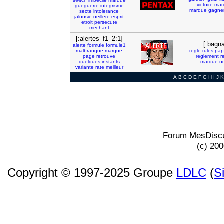
switch
imbecile
marque
victoire
mar
gueguerre
integrisme
marque
gagne
secte
intolerance
jalousie
oeillere
esprit
etroit
persecute
mechant
[:alertes_f1_2:1]
[:bagn
alerte
formule
formule1
malbranque
marque
regle
rules
pap
page
retrouve
reglement
r
quelques
instants
marque
n
variante
rate
meilleur
A
B
C
D
E
F
G
H
I
J
K
Forum MesDiscu
(c) 20
Copyright © 1997-2025 Groupe
LDLC
(
S