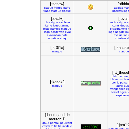
[:sesew]
[:didda
claque
frappe
baffe
adidas
mar
trace
marque
claque
baskets
log
[:eval+]
[:eval-
plus
signe
symbole
moins
signe
s
icone
ideogramme
icone
ideog
pictogramme
marque
pictogramme
logo
positif
vert
eval
logo
negatif
ro
evaluation
note
evaluation
notation
ebay
notation
e
[:k-0t1x]
[:knackb
marque
marque
[:tt_these
olrik
marque
blake
mortime
[:kozaki]
comic
perso
marque
aurai
aur
vengeance
ci
secret
agent
espionna
[:henri gaud de
mouton:1]
gaud
pentax
pourcent
[:jpm1:
calimero
traitre
infidele
gardien
goal
v