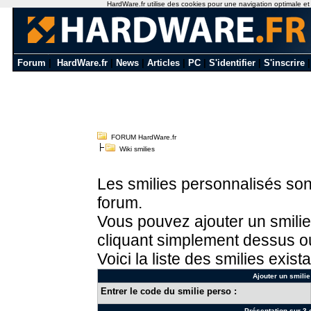
HardWare.fr utilise des cookies pour une navigation optimale et de
Forum
|
HardWare.fr
|
News
|
Articles
|
PC
|
S'identifier
|
S'inscrire
FORUM HardWare.fr
Wiki smilies
Les smilies personnalisés sont
forum.
Vous pouvez ajouter un smilie
cliquant simplement dessus ou
Voici la liste des smilies exista
Ajouter un smilie
Entrer le code du smilie perso :
Présentation sur 3