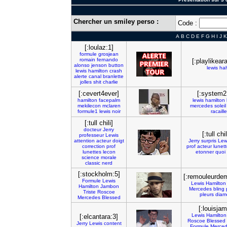
Chercher un smiley perso :
Code :
A
B
C
D
E
F
G
H
I
J
K
[:loulaz:1]
formule
grosjean
romain
fernando
[:playlikear
alonso
jenson
button
lewis
ha
lewis
hamilton
crash
alerte
canal
branlette
jolles
shit
charlie
[:cevert4ever]
[:system2
hamilton
facepalm
lewis
hamilton
mekilecon
mclaren
mercedes
soleil
formule1
lewis
noir
racaille
[:tull chili]
docteur
Jerry
[:tull chil
professeur
Lewis
attention
acteur
doigt
Jerry
surpris
Lew
correction
prof
prof
acteur
lunet
lunettes
lecon
etonner
quoi
science
morale
classic
nerd
[:stockholm:5]
[:remouleurdem
Formule
Lewis
Lewis
Hamilton
Hamilton
Jambon
Mercedes
bling
Triste
Roscoe
pleurs
diam
Mercedes
Blessed
[:louisja
Lewis
Hamilton
[:elcantara:3]
Roscoe
Blessed
Jerry
Lewis
content
Formule
Merce