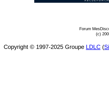
A
B
C
D
E
F
G
H
I
J
K
Forum MesDiscu
(c) 20
Copyright © 1997-2025 Groupe
LDLC
(
S