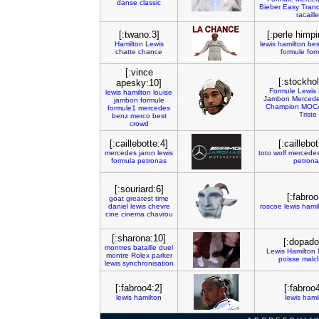
danse
classic
Bieber
Easy
Tranq
racaille
[:twano:3]
[:perle himp
Hamilton
Lewis
lewis
hamilton
bes
chatte
chance
formule
for
[:vince
[:stockho
apesky:10]
Formule
Lewis
lewis
hamilton
louise
Jambon
Merced
jambon
formule
Champion
MOC
formule1
mercedes
Triste
benz
merco
best
crowd
[:caillebotte:4]
[:caillebot
mercedes
jaron
lewis
toto
wolf
mercede
formula
petronas
petrona
[:souriard:6]
[:fabroo
goat
greatest
time
daniel
lewis
chevre
roscoe
lewis
hamil
cine
cinema
chavrou
[:sharona:10]
[:dopado
montres
bataille
duel
Lewis
Hamilton
montre
Rolex
parker
poisse
malc
lewis
synchronisation
[:fabroo4:2]
[:fabroo
lewis
hamilton
lewis
hami