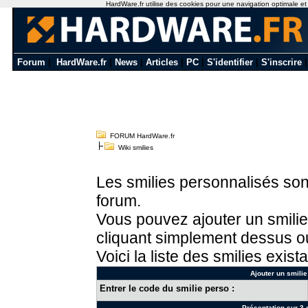
HardWare.fr utilise des cookies pour une navigation optimale et de
Forum
|
HardWare.fr
|
News
|
Articles
|
PC
|
S'identifier
|
S'inscrire
FORUM HardWare.fr
Wiki smilies
Les smilies personnalisés sont
forum.
Vous pouvez ajouter un smilie
cliquant simplement dessus ou
Voici la liste des smilies exista
Ajouter un smilie
Entrer le code du smilie perso :
Présentation sur 3