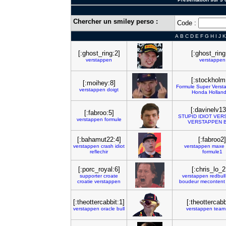
Chercher un smiley perso :
Code :
A
B
C
D
E
F
G
H
I
J
K
[:ghost_ring:2]
[:ghost_ring
verstappen
verstappen
[:stockholm
[:moihey:8]
Formule
Super
Verst
verstappen
doigt
Honda
Holland
[:davinelv13
[:fabroo:5]
STUPID
IDIOT
VER
verstappen
formule
VERSTAPPEN
[:bahamut22:4]
[:fabroo2]
verstappen
crash
idiot
verstappen
maxe
reflechir
formule1
[:porc_royal:6]
[:chris_lo_2
supporter
croate
verstappen
redbull
croatie
verstappen
boudeur
mecontent
[:theottercabbit:1]
[:theottercabb
verstappen
oracle
bull
verstappen
team