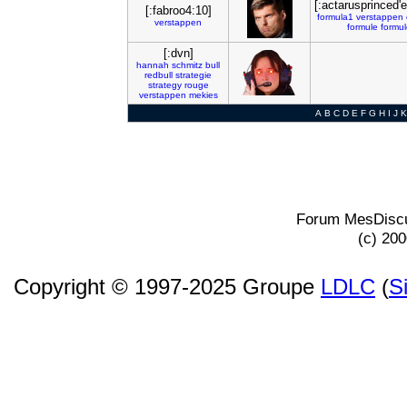
[:actarusprinced'
[:fabroo4:10]
formula1
verstappen
verstappen
formule
formu
[:dvn]
hannah
schmitz
bull
redbull
strategie
strategy
rouge
verstappen
mekies
A
B
C
D
E
F
G
H
I
J
K
Forum MesDiscu
(c) 20
Copyright © 1997-2025 Groupe
LDLC
(
S