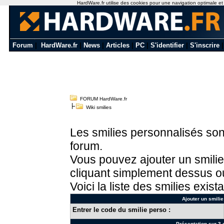
HardWare.fr utilise des cookies pour une navigation optimale et de
Forum
|
HardWare.fr
|
News
|
Articles
|
PC
|
S'identifier
|
S'inscrire
FORUM HardWare.fr
Wiki smilies
Les smilies personnalisés sont
forum.
Vous pouvez ajouter un smilie
cliquant simplement dessus ou
Voici la liste des smilies exista
Ajouter un smilie
Entrer le code du smilie perso :
Présentation sur 3