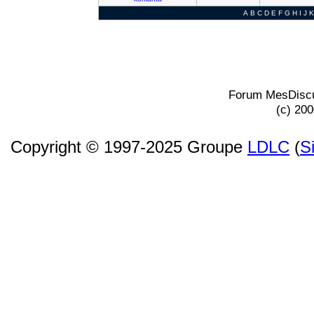
A
B
C
D
E
F
G
H
I
J
K
Forum MesDiscu
(c) 20
Copyright © 1997-2025 Groupe
LDLC
(
S