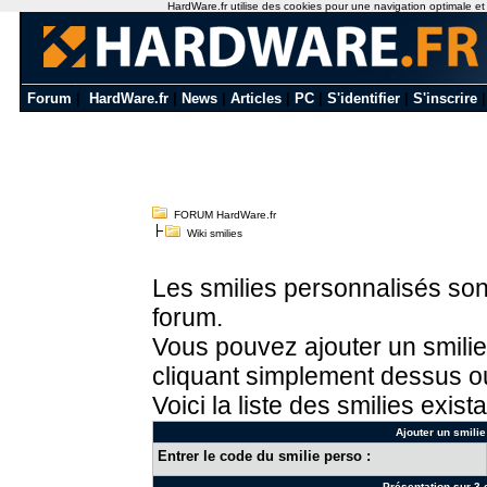
HardWare.fr utilise des cookies pour une navigation optimale et de
Forum
|
HardWare.fr
|
News
|
Articles
|
PC
|
S'identifier
|
S'inscrire
FORUM HardWare.fr
Wiki smilies
Les smilies personnalisés sont
forum.
Vous pouvez ajouter un smilie
cliquant simplement dessus ou
Voici la liste des smilies exista
Ajouter un smilie
Entrer le code du smilie perso :
Présentation sur 3