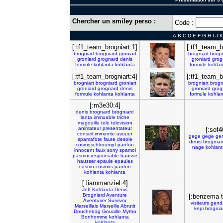
Chercher un smiley perso :
Code :
A
B
C
D
E
F
G
H
I
J
K
[:tf1_team_brogniart:1]
[:tf1_team_b
brogniart
brogniard
groniart
brogniart
brogn
groniard
grognard
denis
groniard
grog
formule
kohlanta
kohlanta
formule
kohlan
[:tf1_team_brogniart:4]
[:tf1_team_b
brogniart
brogniard
groniart
brogniart
brogn
groniard
grognard
denis
groniard
grog
formule
kohlanta
kohlanta
formule
kohlan
[:m3e30:4]
denis
brognard
brogniard
lanta
immuable
triche
magouille
tele
television
animateur
presentateur
[:sof4
conseil
immunite
avouer
gege
gege
ger
spamafote
faute
desole
denis
brogniar
cosmoschtroumpf
pardon
nage
kohlant
innocent
faux
sorry
spamoi
pasmoi
responsable
hausse
hausser
epaule
epaules
cosmo
cosmos
pardon
kohlanta
kohlanta
[:liammanziel:4]
Jeff
Kohlanta
Denis
Brogniard
Aventure
[:benzema t
Aventurier
Survivor
visiteurs
gend
Marseillais
Marseille
Abrutit
kepi
brognia
Douchebag
Gouaille
Mytho
Bonhomme
kohlanta
kohlanta