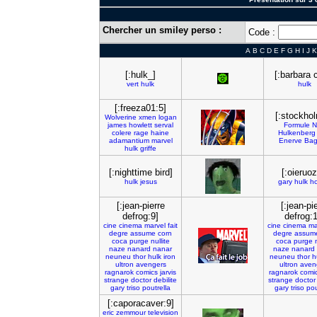
Chercher un smiley perso :
Code :
A
B
C
D
E
F
G
H
I
J
K
[:hulk_]
[:barbara c
vert
hulk
hulk
[:freeza01:5]
[:stockho
Wolverine
xmen
logan
james
howlett
serval
Formule
N
colere
rage
haine
Hulkenberg
adamantium
marvel
Enerve
Bag
hulk
griffe
[:nighttime bird]
[:oieruoz
hulk
jesus
gary
hulk
h
[:jean-pierre
[:jean-pi
defrog:9]
defrog:1
cine
cinema
marvel
fait
cine
cinema
ma
degre
assume
corn
degre
assum
coca
purge
nullite
coca
purge
naze
nanard
nanar
naze
nanard
neuneu
thor
hulk
iron
neuneu
thor
h
ultron
avengers
ultron
aven
ragnarok
comics
jarvis
ragnarok
comi
strange
doctor
debilite
strange
doctor
gary
triso
poutrella
gary
triso
pou
[:caporacaver:9]
eric
zemmour
television