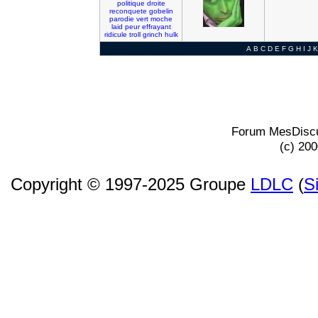
politique
droite
reconquete
gobelin
parodie
vert
moche
laid
peur
effrayant
ridicule
troll
grinch
hulk
A
B
C
D
E
F
G
H
I
J
K
Forum MesDiscu
(c) 20
Copyright © 1997-2025 Groupe
LDLC
(
S