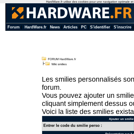
HardWare.fr utilise des cookies pour une navigation optimale et de
Forum
|
HardWare.fr
|
News
|
Articles
|
PC
|
S'identifier
|
S'inscrire
FORUM HardWare.fr
Wiki smilies
Les smilies personnalisés sont
forum.
Vous pouvez ajouter un smilie
cliquant simplement dessus ou
Voici la liste des smilies exista
Ajouter un smilie
Entrer le code du smilie perso :
Présentation sur 3