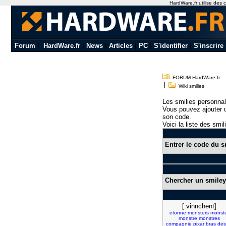
HardWare.fr utilise des c
Forum
|
HardWare.fr
|
News
|
Articles
|
PC
|
S'identifier
|
S'inscrire
FORUM HardWare.fr
Wiki smilies
Les smilies personnal
Vous pouvez ajouter u
son code.
Voici la liste des smil
Entrer le code du s
Chercher un smiley
[:vinnchent]
etonne
monsters
monst
monstre
monstres
compagnie
pixar
bras
des