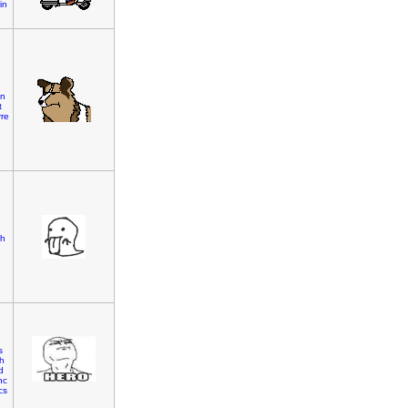
in
on
t
rre
h
s
h
d
nc
cs