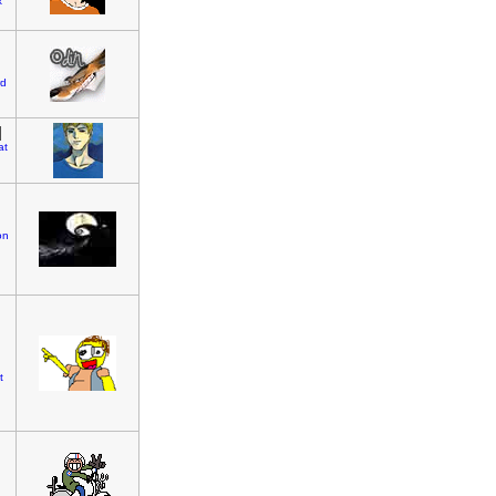
x
rd
]
at
on
n
t