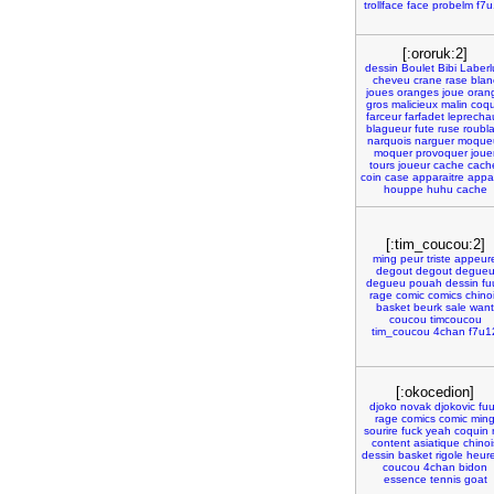
trollface
face
probelm
f7
[:ororuk:2]
dessin
Boulet
Bibi
Laberl
cheveu
crane
rase
blan
joues
oranges
joue
oran
gros
malicieux
malin
coqu
farceur
farfadet
leprecha
blagueur
fute
ruse
roubla
narquois
narguer
moque
moquer
provoquer
joue
tours
joueur
cache
cach
coin
case
apparaitre
appar
houppe
huhu
cache
[:tim_coucou:2]
ming
peur
triste
appeur
degout
degout
degue
degueu
pouah
dessin
fu
rage
comic
comics
chino
basket
beurk
sale
want
coucou
timcoucou
tim_coucou
4chan
f7u1
[:okocedion]
djoko
novak
djokovic
fu
rage
comics
comic
min
sourire
fuck
yeah
coquin
content
asiatique
chinoi
dessin
basket
rigole
heur
coucou
4chan
bidon
essence
tennis
goat