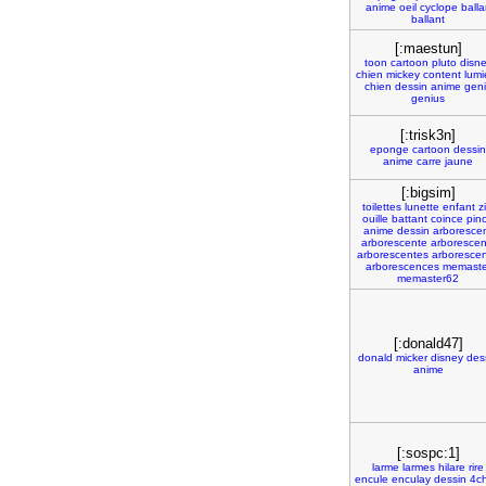
anime
oeil
cyclope
balla
ballant
[:maestun]
toon
cartoon
pluto
disn
chien
mickey
content
lumi
chien
dessin
anime
gen
genius
[:trisk3n]
eponge
cartoon
dessin
anime
carre
jaune
[:bigsim]
toilettes
lunette
enfant
zi
ouille
battant
coince
pin
anime
dessin
arboresce
arborescente
arborescen
arborescentes
arboresce
arborescences
memaste
memaster62
[:donald47]
donald
micker
disney
des
anime
[:sospc:1]
larme
larmes
hilare
rire
encule
enculay
dessin
4c