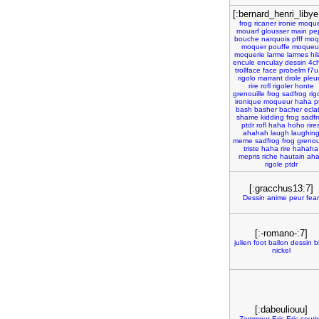
[:bernard_henri_libye
frog
ricaner
ironie
moque
mouarf
glousser
main
pe
bouche
narquois
pfff
moq
moquer
pouffe
moqueu
moquerie
larme
larmes
hil
encule
enculay
dessin
4c
trollface
face
probelm
f7
rigolo
marrant
drole
pleu
rire
rofl
rigoler
honte
grenouille
frog
sadfrog
rig
ironique
moqueur
haha
p
bash
basher
bacher
ecla
shame
kidding
frog
sadfr
ptdr
rofl
haha
hoho
rire
ahahah
laugh
laughin
meme
sadfrog
frog
grenou
triste
haha
rire
hahaha
mepris
riche
hautain
ah
rigole
ptdr
[:gracchus13:7]
Dessin
anime
peur
fear
[:-romano-:7]
julien
foot
ballon
dessin
b
nickel
[:dabeuliouu]
Zemmour
Eric
Eric
souri