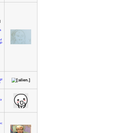
l
a
ef
MP
gt
e
ir
oc