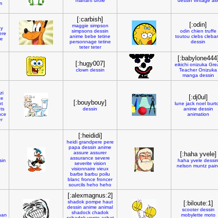
marrant
drole
dessin
vintage
ali
n
[:carbish]
[:odin]
maggie
simpson
ey
simpsons
dessin
odin
chien
truffe
ere
anime
bebe
tetine
toutou
clebs
cleba
ie
personnage
tetine
dessin
teter
teter
[:babylone444
[:hugy007]
eikichi
onizuka
Gre
clown
dessin
Teacher
Onizuka
manga
dessin
zi
[:dj0ul]
ce
[:bouybouy]
nt
lune
jack
noel
burt
ts
dessin
anime
dessin
nce
animation
r
[:heididi]
heidi
grandpere
pere
papa
dessin
anime
assure
assurer
[:haha yvele]
assurance
severe
sin
haha
yvele
dessi
severite
vision
nelson
muntz
pain
visionnaire
vieux
barbe
barbu
poilu
blanc
fronce
froncer
sourcils
heho
heho
[:alexmagnus:2]
shadok
pompe
haut
[:biloute:1]
dessin
anime
animal
scooter
dessin
shadock
chadok
han
mobylette
moto
schadok
vente
achat