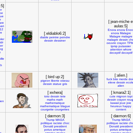
:5]
r
pe
ue
r
[:jean-miche e
are
aulas:5]
han
u12
Enora
enora
Enor
re
[:eldiablo6:2]
enora
Malagre
Malagre
malagre
diable
peintre
peindre
oler
malagre
dessin
ch
dessin
dessiner
tdr
oeuvre
crayon
TP
ter
tpmp
putassier
og
attention
whore
s
deceptif
deceptif
g
ille
ah
[:alien.]
[:bird up:2]
fuck
bite
merde
doi
pigeon
liberte
oiseau
eleve
dessin
ecol
dessin
statue
gris
alien
[:exhera]
[:kmara2:1]
toto
dessin
tete
cute
mignon
topi
maths
math
dessin
crayon
roug
ien
mathematique
kawaii
joue
joie
mathematique
blague
heureux
happy
courgette
courgettes
content
[:dæmon:3]
[:dæmon:6]
Trump
MAGA
Trump
MAGA
politique
raciste
choc
politique
raciste
ch
Donald
president
Donald
president
potus
amerique
potus
amerique
re
america
murica
america
murica