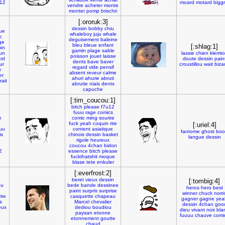
u12
moard
motard
biggr
vendre
acheter
monte
monter
pomp
brischri
[:ororuk:3]
dessin
bobby
chiu
ue
whaleboy
juju
whale
c
deguisement
baleine
ge
bleu
bleue
enfant
[:shlag:1]
in
gamin
plage
sable
un
lassie
chien
klemt
poisson
jouet
laisse
rd
doute
dessin
pain
dents
bave
baver
ur
croustillou
wait
biza
regard
vide
pensif
r
absent
reveur
calme
er
ahuri
ahurie
abruti
ait
abrutie
niais
dents
capuche
[:tim_coucou:1]
bitch
please
f7u12
fuuu
rage
comics
e
comic
ming
sourire
u
fuck
yeah
coquin
rire
[:uriel:4]
uu
content
asiatique
fantome
ghost
boo
is
chinois
dessin
basket
langue
dessin
rigole
heureux
coucou
4chan
bidon
2
essence
bitch
please
fuckthatshit
moque
blase
tete
enkuler
[:everfrost:2]
beret
vieux
dessin
[:tombig:4]
uu
bede
bande
dessinee
heros
hero
best
g
paint
surpris
surprise
winner
chuck
norri
rire
casquette
chapeau
gagner
gagne
yea
s
Marcel
chevalier
dessin
4chan
goo
eux
dediou
boudiou
dieu
vivant
noir
bla
paysan
etonne
fuuuu
chauve
comi
etonnement
goutte
chaud