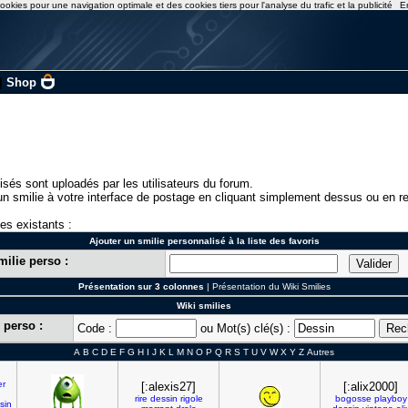
ookies pour une navigation optimale et des cookies tiers pour l'analyse du trafic et la publicité
E
|
Shop
isés sont uploadés par les utilisateurs du forum.
n smilie à votre interface de postage en cliquant simplement dessus ou en re
ies existants :
Ajouter un smilie personnalisé à la liste des favoris
milie perso :
Présentation sur 3 colonnes
|
Présentation du Wiki Smilies
Wiki smilies
 perso :
Code :
ou Mot(s) clé(s) :
A
B
C
D
E
F
G
H
I
J
K
L
M
N
O
P
Q
R
S
T
U
V
W
X
Y
Z
Autres
er
[:alexis27]
[:alix2000]
rire
dessin
rigole
bogosse
playboy
sin