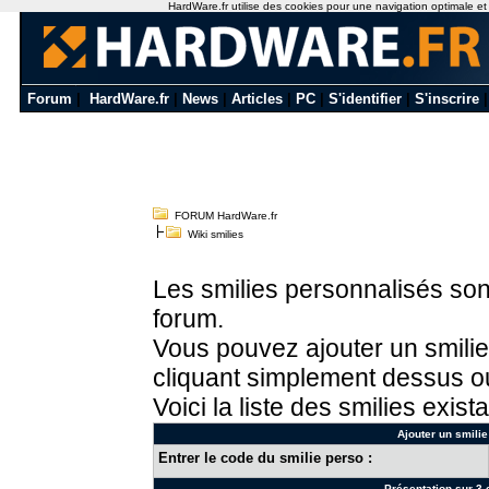
HardWare.fr utilise des cookies pour une navigation optimale et de
Forum
|
HardWare.fr
|
News
|
Articles
|
PC
|
S'identifier
|
S'inscrire
FORUM HardWare.fr
Wiki smilies
Les smilies personnalisés sont
forum.
Vous pouvez ajouter un smilie
cliquant simplement dessus ou
Voici la liste des smilies exista
Ajouter un smilie
Entrer le code du smilie perso :
Présentation sur 3