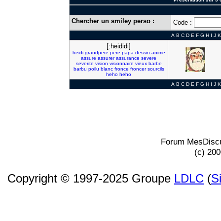
Chercher un smiley perso :
Code :
A
B
C
D
E
F
G
H
I
J
K
[:heididi]
heidi
grandpere
pere
papa
dessin
anime
assure
assurer
assurance
severe
severite
vision
visionnaire
vieux
barbe
barbu
poilu
blanc
fronce
froncer
sourcils
heho
heho
A
B
C
D
E
F
G
H
I
J
K
Forum MesDiscu
(c) 20
Copyright © 1997-2025 Groupe
LDLC
(
S