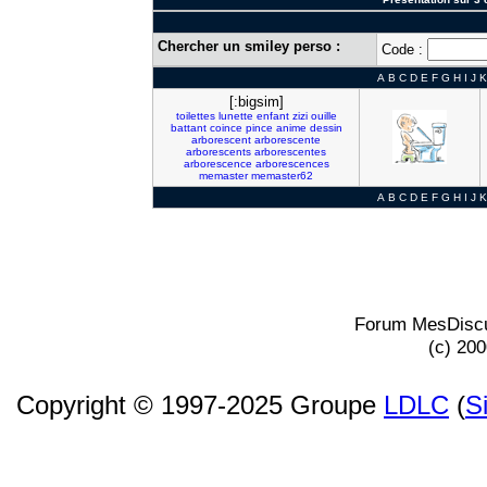
Chercher un smiley perso :
Code :
A
B
C
D
E
F
G
H
I
J
K
[:bigsim]
toilettes
lunette
enfant
zizi
ouille
battant
coince
pince
anime
dessin
arborescent
arborescente
arborescents
arborescentes
arborescence
arborescences
memaster
memaster62
A
B
C
D
E
F
G
H
I
J
K
Forum MesDiscu
(c) 20
Copyright © 1997-2025 Groupe
LDLC
(
S