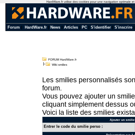
HardWare.fr utilise des cookies pour une navigation optimale et de
Forum
|
HardWare.fr
|
News
|
Articles
|
PC
|
S'identifier
|
S'inscrire
FORUM HardWare.fr
Wiki smilies
Les smilies personnalisés sont
forum.
Vous pouvez ajouter un smilie
cliquant simplement dessus ou
Voici la liste des smilies exista
Ajouter un smilie
Entrer le code du smilie perso :
Présentation sur 3