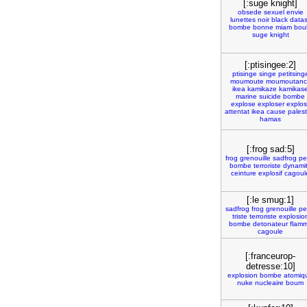
[:suge knight]
obsede
sexuel
envie
lunettes
noir
black
data
bombe
bonne
miam
bou
suge
knight
[:ptisingee:2]
ptisinge
singe
petitsing
moumoute
moumoutanc
ikea
kamikaze
kamikas
marine
suicide
bombe
explose
exploser
explos
attentat
ikea
cause
palest
hamas
[:frog sad:5]
frog
grenouille
sadfrog
pe
bombe
terroriste
dynami
ceinture
explosif
cagoul
[:le smug:1]
sadfrog
frog
grenouille
pe
triste
terroriste
explosio
bombe
detonateur
flam
cagoule
[:franceurop-
detresse:10]
explosion
bombe
atomiq
nuke
nucleaire
boum