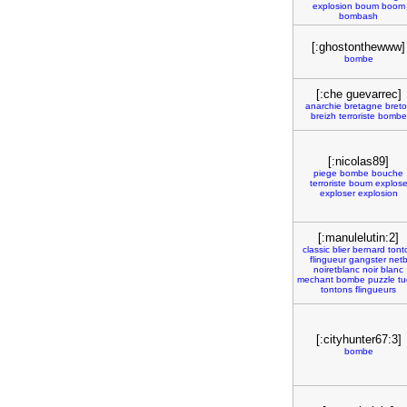
explosion
boum
boom
bombash
[:ghostonthewww]
bombe
[:che guevarrec]
anarchie
bretagne
bret
breizh
terroriste
bombe
[:nicolas89]
piege
bombe
bouche
terroriste
boum
explos
exploser
explosion
[:manulelutin:2]
classic
blier
bernard
tont
flingueur
gangster
net
noiretblanc
noir
blanc
mechant
bombe
puzzle
tu
tontons
flingueurs
[:cityhunter67:3]
bombe