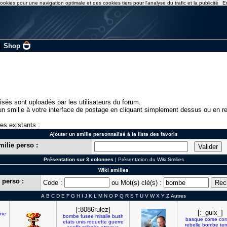
ookies pour une navigation optimale et des cookies tiers pour l'analyse du trafic et la publicité
E
|
Shop
isés sont uploadés par les utilisateurs du forum.
n smilie à votre interface de postage en cliquant simplement dessus ou en re
ies existants :
Ajouter un smilie personnalisé à la liste des favoris
milie perso :
Présentation sur 3 colonnes
|
Présentation du Wiki Smilies
Wiki smilies
 perso :
Code :
ou Mot(s) clé(s) :
A
B
C
D
E
F
G
H
I
J
K
L
M
N
O
P
Q
R
S
T
U
V
W
X
Y
Z
Autres
[:8086rulez]
[:_guix_]
ene
bombe
fusee
missile
bush
basque
corse
cor
etats
unis
roquette
guerre
rebelle
bombe
ter