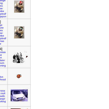
singe
ng
kea
ase
mbe
plosif
japon
]
ge
ute
kea
ase
mbe
plosif
mas
e
4]
triste
pe
on
later
oum
oming
lus
head
nasa
s
troll
safe
arge
rking