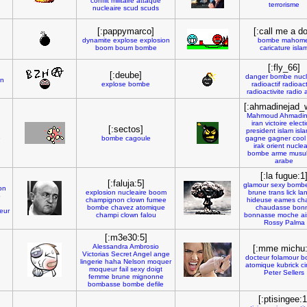
conflit
militaire
attaque
terrorisme
nucleaire
scud
scuds
[:pappymarco]
[:call me a d
dynamite
explose
explosion
bombe
mahome
boom
boum
bombe
caricature
isla
[:fly_66]
[:deube]
danger
bombe
nucl
on
explose
bombe
radioactif
radioac
radioactivite
radio
a
[:ahmadinejad_
Mahmoud
Ahmadin
iran
victoire
elect
[:sectos]
president
islam
isl
e
bombe
cagoule
gagne
gagner
cool
irak
orient
nuclea
bombe
arme
musu
arabe
[:la fugue:1
[:faluja:5]
glamour
sexy
bomb
on
explosion
nucleaire
boom
brune
trans
lick
la
b
champignon
clown
fumee
hideuse
eames
ch
bombe
chavez
atomique
chaudasse
bon
eur
champi
clown
falou
bonnasse
moche
ai
Rossy
Palma
[:m3e30:5]
Alessandra
Ambrosio
[:mme michu:
Victorias
Secret
Angel
ange
docteur
folamour
b
lingerie
haha
Nelson
moquer
atomique
kubrick
c
moqueur
fail
sexy
doigt
Peter
Sellers
femme
brune
mignonne
bombasse
bombe
defile
[:ptisingee:1