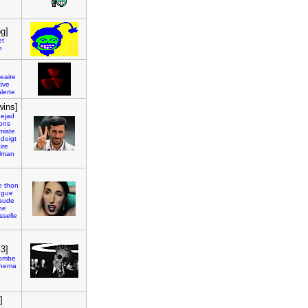
og]
t
m
eaire
tive
lerte
wins]
ejad
ions
amiste
doigt
ire
lman
]
e
thon
ngue
aude
ne
sselle
3]
ombe
inema
]