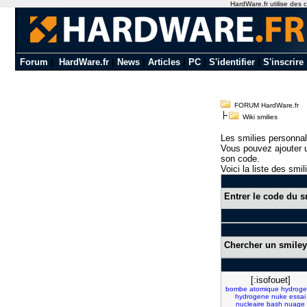
HardWare.fr utilise des c
Forum
|
HardWare.fr
|
News
|
Articles
|
PC
|
S'identifier
|
S'inscrire
FORUM HardWare.fr
Wiki smilies
Les smilies personnal
Vous pouvez ajouter u
son code.
Voici la liste des smil
Entrer le code du s
Chercher un smiley
[:isofouet]
bombe
atomique
hydrog
hydrogene
nuke
essai
nucleaire
bash
nuage