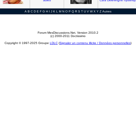
adieu
Cara
Delevingne
hysteriq
A
B
C
D
E
F
G
H
I
J
K
L
M
N
O
P
Q
R
S
T
U
V
W
X
Y
Z
Autres
Forum MesDiscussions.Net
, Version 2010.2
(c) 2000-2011 Doctissimo
Copyright © 1997-2025 Groupe
LDLC
(
Signaler un contenu illicite / Données personnelles
)