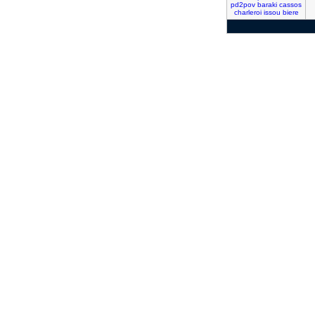
pd2pov
baraki
cassos
charleroi
issou
biere