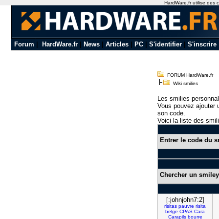
HardWare.fr utilise des c
Forum
|
HardWare.fr
|
News
|
Articles
|
PC
|
S'identifier
|
S'inscrire
FORUM HardWare.fr
Wiki smilies
Les smilies personnal
Vous pouvez ajouter u
son code.
Voici la liste des smil
Entrer le code du s
Chercher un smiley
[:johnjohn7:2]
risitas
pauvre
risita
belge
CPAS
Cara
Carapils
bourre