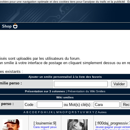
ookies pour une navigation optimale et des cookies tiers pour l'analyse du trafic et la publicité
E
|
Shop
isés sont uploadés par les utilisateurs du forum.
n smilie à votre interface de postage en cliquant simplement dessus ou en re
ies existants :
Ajouter un smilie personnalisé à la liste des favoris
milie perso :
Présentation sur 3 colonnes
|
Présentation du Wiki Smilies
Wiki smilies
 perso :
Code :
ou Mot(s) clé(s) :
A
B
C
D
E
F
G
H
I
J
K
L
M
N
O
P
Q
R
S
T
U
V
W
X
Y
Z
Autres
[:louinemie:9]
[:fl00daj_progressiv:
Cara
regard
yeux
reussi
gagne
youpi
victoi