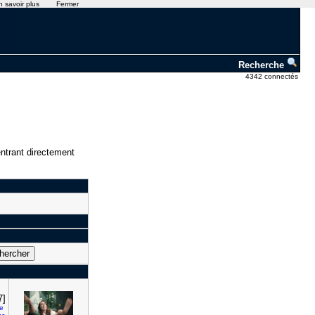
n savoir plus
Fermer
Recherche
4342 connectés
ntrant directement
7]
re