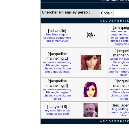
Chercher un smiley perso :
Code :
A
B
C
D
E
F
G
H
I
J
K
[:miniping
[:lubanulle]
peur
dent
yeu
lime
limer
coquet
ronger
nerveu
coquette
coquetterie
ongle
ongles
ongle
manucure
stresse
dents
doigts
mord
[:jacquel
[:jacqueline
mannerin
mannering:1]
jacqueline
man
jacqueline
mannering
fille
ongle
o
fille
ongle
ongles
cheveux
tete
cheveux
tete
claque
shred
coeur
ro
shred
gueule
mais
attention
whor
blush
[:jacqueline
[:jacquel
mannering:4]
mannerin
jacqueline
mannering
jacqueline
man
fille
ongle
ongles
fille
ongle
o
cheveux
tete
claque
cheveux
tete
shred
shred
[:fred_age
[:larrybird:8]
frog
sadfrog
larry
vave
bird
ongle
peepo
ongle
ronge
stress
osef
lime
A
B
C
D
E
F
G
H
I
J
K