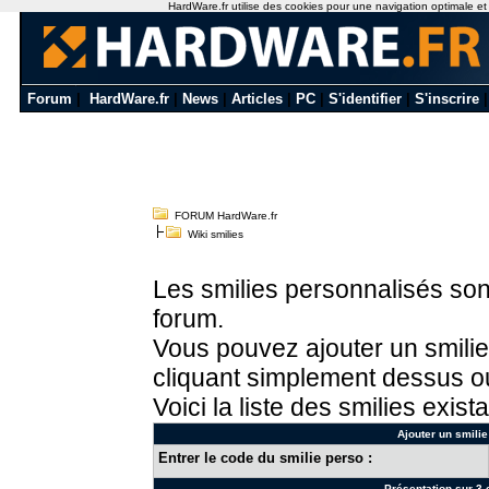
HardWare.fr utilise des cookies pour une navigation optimale et de
Forum
|
HardWare.fr
|
News
|
Articles
|
PC
|
S'identifier
|
S'inscrire
FORUM HardWare.fr
Wiki smilies
Les smilies personnalisés sont
forum.
Vous pouvez ajouter un smilie
cliquant simplement dessus ou
Voici la liste des smilies exista
Ajouter un smilie
Entrer le code du smilie perso :
Présentation sur 3