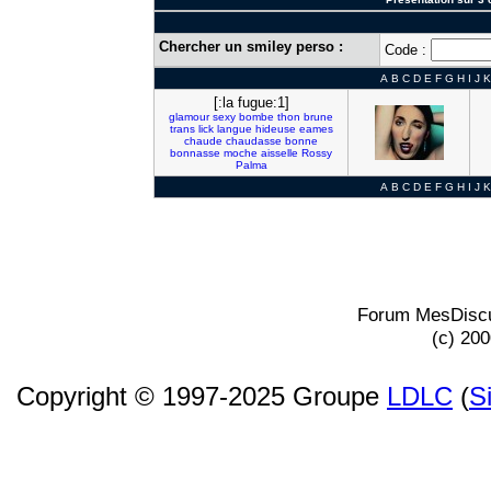
Chercher un smiley perso :
Code :
A
B
C
D
E
F
G
H
I
J
K
[:la fugue:1]
glamour
sexy
bombe
thon
brune
trans
lick
langue
hideuse
eames
chaude
chaudasse
bonne
bonnasse
moche
aisselle
Rossy
Palma
A
B
C
D
E
F
G
H
I
J
K
Forum MesDiscu
(c) 20
Copyright © 1997-2025 Groupe
LDLC
(
S