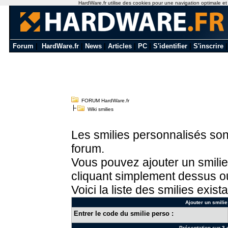
HardWare.fr utilise des cookies pour une navigation optimale et de
Forum
|
HardWare.fr
|
News
|
Articles
|
PC
|
S'identifier
|
S'inscrire
FORUM HardWare.fr
Wiki smilies
Les smilies personnalisés sont
forum.
Vous pouvez ajouter un smilie
cliquant simplement dessus ou
Voici la liste des smilies exista
Ajouter un smilie
Entrer le code du smilie perso :
Présentation sur 3