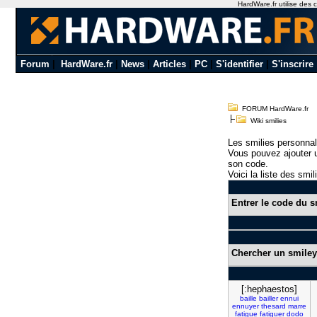
HardWare.fr utilise des c
Forum
|
HardWare.fr
|
News
|
Articles
|
PC
|
S'identifier
|
S'inscrire
FORUM HardWare.fr
Wiki smilies
Les smilies personnal
Vous pouvez ajouter u
son code.
Voici la liste des smil
Entrer le code du s
Chercher un smiley
[:hephaestos]
baille
bailler
ennui
ennuyer
thesard
marre
fatigue
fatiguer
dodo