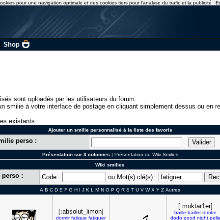
ookies pour une navigation optimale et des cookies tiers pour l'analyse du trafic et la publicité
E
|
Shop
isés sont uploadés par les utilisateurs du forum.
n smilie à votre interface de postage en cliquant simplement dessus ou en re
ies existants :
Ajouter un smilie personnalisé à la liste des favoris
milie perso :
Présentation sur 3 colonnes
|
Présentation du Wiki Smilies
Wiki smilies
 perso :
Code :
ou Mot(s) clé(s) :
A
B
C
D
E
F
G
H
I
J
K
L
M
N
O
P
Q
R
S
T
U
V
W
X
Y
Z
Autres
[:moktar1er]
[:absolut_limon]
baille
bailler
tombe
dormir
fatigue
fatiguer
dodo
good
night
pell