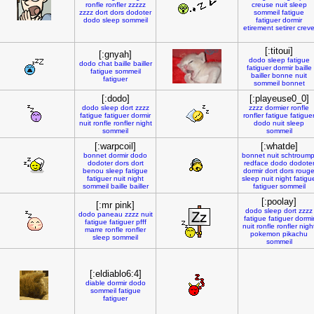
ronfle
ronfler
zzzzz
creuse
nuit
sleep
zzzz
dort
dors
dodoter
sommeil
fatigue
dodo
sleep
sommeil
fatiguer
dormir
etirement
setirer
crev
[:titoui]
[:gnyah]
dodo
sleep
fatigue
dodo
chat
baille
bailler
fatiguer
dormir
baille
fatigue
sommeil
bailler
bonne
nuit
fatiguer
sommeil
bonnet
[:dodo]
[:playeuse0_0]
dodo
sleep
dort
zzzz
zzzz
dormier
ronfle
fatigue
fatiguer
dormir
ronfler
fatigue
fatigue
nuit
ronfle
ronfler
night
dodo
nuit
sleep
sommeil
sommeil
[:warpcoil]
[:whatde]
bonnet
dormir
dodo
bonnet
nuit
schtroump
dodoter
dors
dort
redface
dodo
dodote
benou
sleep
fatigue
dormir
dort
dors
roug
fatiguer
nuit
night
sleep
nuit
night
fatigu
sommeil
baille
bailler
fatiguer
sommeil
[:poolay]
[:mr pink]
dodo
sleep
dort
zzzz
dodo
paneau
zzzz
nuit
fatigue
fatiguer
dormi
fatigue
fatiguer
pfff
nuit
ronfle
ronfler
nigh
marre
ronfle
ronfler
pokemon
pikachu
sleep
sommeil
sommeil
[:eldiablo6:4]
diable
dormir
dodo
sommeil
fatigue
fatiguer