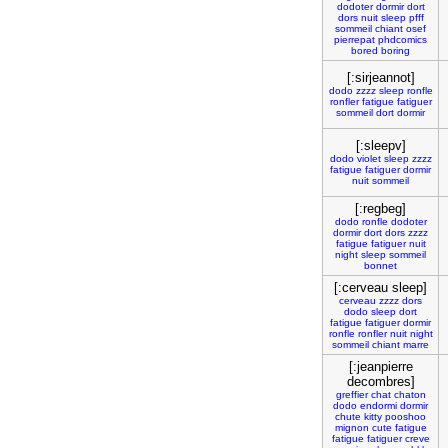
dodoter
dormir
dort
dors
nuit
sleep
pfff
sommeil
chiant
osef
pierrepat
phdcomics
bored
boring
[:sirjeannot]
dodo
zzzz
sleep
ronfle
ronfler
fatigue
fatiguer
sommeil
dort
dormir
[:sleepv]
dodo
violet
sleep
zzzz
fatigue
fatiguer
dormir
nuit
sommeil
[:regbeg]
dodo
ronfle
dodoter
dormir
dort
dors
zzzz
fatigue
fatiguer
nuit
night
sleep
sommeil
bonnet
[:cerveau sleep]
cerveau
zzzz
dors
dodo
sleep
dort
fatigue
fatiguer
dormir
ronfle
ronfler
nuit
night
sommeil
chiant
marre
[:jeanpierre
decombres]
greffier
chat
chaton
dodo
endormi
dormir
chute
kitty
pooshoo
mignon
cute
fatigue
fatigue
fatiguer
creve