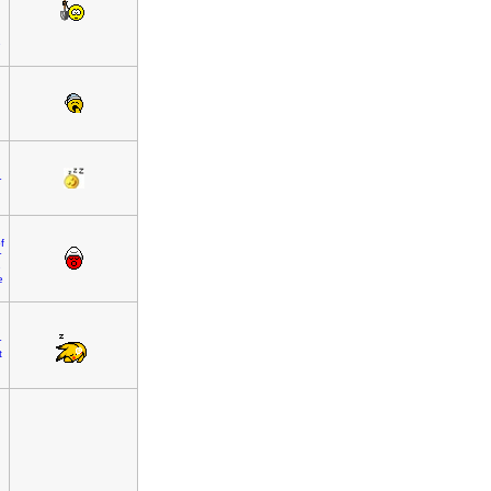
e
r
f
r
e
e
r
t