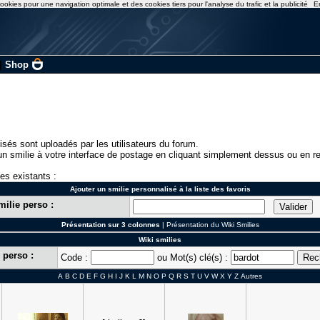
ookies pour une navigation optimale et des cookies tiers pour l'analyse du trafic et la publicité
E
|
Shop
isés sont uploadés par les utilisateurs du forum.
n smilie à votre interface de postage en cliquant simplement dessus ou en re
ies existants :
Ajouter un smilie personnalisé à la liste des favoris
milie perso :
Présentation sur 3 colonnes
|
Présentation du Wiki Smilies
Wiki smilies
 perso :
Code :
ou Mot(s) clé(s) :
A
B
C
D
E
F
G
H
I
J
K
L
M
N
O
P
Q
R
S
T
U
V
W
X
Y
Z
Autres