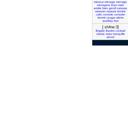
eleveur
elevage
menage
menagere
bras
main
amitie
bien
gentil
caresse
rassurer
rassure
tendre
calin
console
consoler
dormir
cougar
alerte
qualitay
star
[:sh4ne:3]
Brigitte
Bardot
cocktail
classic
relax
tranquille
alcool