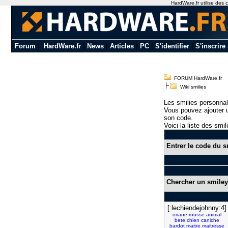
HardWare.fr utilise des c
Forum
|
HardWare.fr
|
News
|
Articles
|
PC
|
S'identifier
|
S'inscrire
FORUM HardWare.fr
Wiki smilies
Les smilies personnal
Vous pouvez ajouter u
son code.
Voici la liste des smil
Entrer le code du s
Chercher un smiley
[:lechiendejohnny:4]
oriane
rousse
animal
bete
chien
caniche
bardot
maitre
maitresse