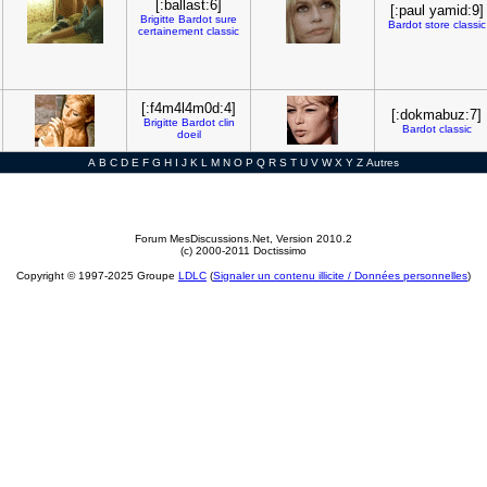
[:ballast:6]
[:paul yamid:9]
Brigitte
Bardot
sure
Bardot
store
classic
certainement
classic
[:f4m4l4m0d:4]
[:dokmabuz:7]
Brigitte
Bardot
clin
Bardot
classic
doeil
A
B
C
D
E
F
G
H
I
J
K
L
M
N
O
P
Q
R
S
T
U
V
W
X
Y
Z
Autres
Forum MesDiscussions.Net
, Version 2010.2
(c) 2000-2011 Doctissimo
Copyright © 1997-2025 Groupe
LDLC
(
Signaler un contenu illicite / Données personnelles
)