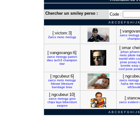
Chercher un smiley perso :
Code :
A
B
C
D
E
F
G
H
I
J
K
[:vangovan
[:victorx:3]
zarco
motogp
Zarco
moto
motogp
champio
[:omar cheif
johan
johann
[:vangovango:6]
moto
pilote
tr
zarco
motogp
patron
trankil
oklm
co
dieu
tech3
champion
pose
posay
l
star
lunette
easy
cool
pose
pos
[:ngcubeur:6]
[:ngcubeu
zarco
moto
motogp
zarco
motogp
blesse
blessure
haha
rire
moq
bandage
bras
srfcboul
[:ngcubeur:10]
[:stancw
zarco
motogp
gros
chips
lays
bibendum
zarco
evident
zargros
A
B
C
D
E
F
G
H
I
J
K