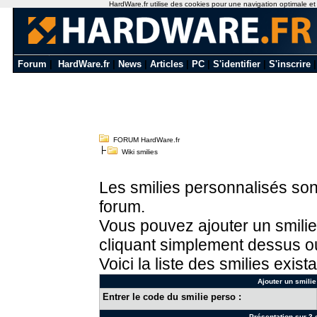
HardWare.fr utilise des cookies pour une navigation optimale et de
Forum
|
HardWare.fr
|
News
|
Articles
|
PC
|
S'identifier
|
S'inscrire
FORUM HardWare.fr
Wiki smilies
Les smilies personnalisés sont
forum.
Vous pouvez ajouter un smilie
cliquant simplement dessus ou
Voici la liste des smilies exista
Ajouter un smilie
Entrer le code du smilie perso :
Présentation sur 3