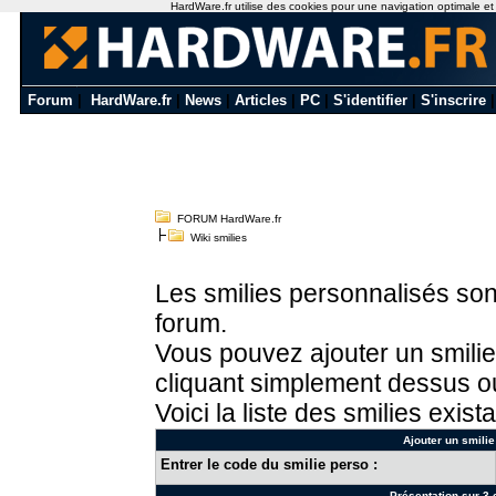
HardWare.fr utilise des cookies pour une navigation optimale et de
Forum
|
HardWare.fr
|
News
|
Articles
|
PC
|
S'identifier
|
S'inscrire
FORUM HardWare.fr
Wiki smilies
Les smilies personnalisés sont
forum.
Vous pouvez ajouter un smilie
cliquant simplement dessus ou
Voici la liste des smilies exista
Ajouter un smilie
Entrer le code du smilie perso :
Présentation sur 3