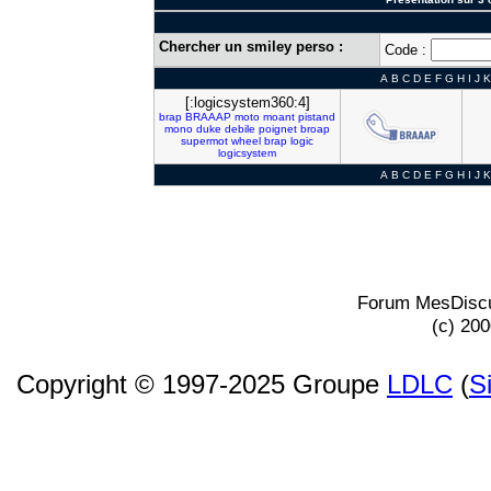
Chercher un smiley perso :
Code :
A
B
C
D
E
F
G
H
I
J
K
[:logicsystem360:4]
brap
BRAAAP
moto
moant
pistand
mono
duke
debile
poignet
broap
supermot
wheel
brap
logic
logicsystem
A
B
C
D
E
F
G
H
I
J
K
Forum MesDiscu
(c) 20
Copyright © 1997-2025 Groupe
LDLC
(
S