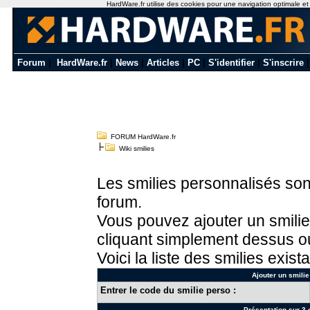
HardWare.fr utilise des cookies pour une navigation optimale et de
Forum
|
HardWare.fr
|
News
|
Articles
|
PC
|
S'identifier
|
S'inscrire
FORUM HardWare.fr
Wiki smilies
Les smilies personnalisés sont
forum.
Vous pouvez ajouter un smilie
cliquant simplement dessus ou
Voici la liste des smilies exista
Ajouter un smilie
Entrer le code du smilie perso :
Présentation sur 3