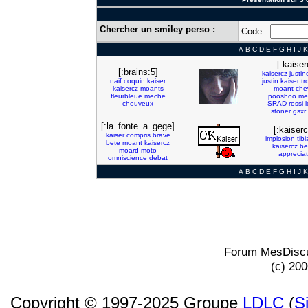
Chercher un smiley perso :
Code :
A
B
C
D
E
F
G
H
I
J
K
[:kaiser
[:brains:5]
kaisercz
justin
naif
coquin
kaiser
justin
kaiser
tro
kaisercz
moants
moant
che
fleurbleue
meche
pooshoo
me
cheuveux
SRAD
rossi
stoner
gsxr
[:la_fonte_a_gege]
[:kaiserc
kaiser
compris
brave
implosion
tibi
bete
moant
kaisercz
kaisercz
be
moard
moto
appreciat
omniscience
debat
A
B
C
D
E
F
G
H
I
J
K
Forum MesDiscu
(c) 20
Copyright © 1997-2025 Groupe
LDLC
(
S