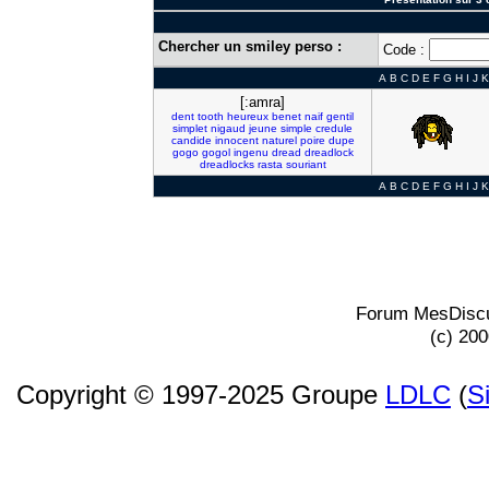
Chercher un smiley perso :
Code :
A
B
C
D
E
F
G
H
I
J
K
[:amra]
dent
tooth
heureux
benet
naif
gentil
simplet
nigaud
jeune
simple
credule
candide
innocent
naturel
poire
dupe
gogo
gogol
ingenu
dread
dreadlock
dreadlocks
rasta
souriant
A
B
C
D
E
F
G
H
I
J
K
Forum MesDiscu
(c) 20
Copyright © 1997-2025 Groupe
LDLC
(
S