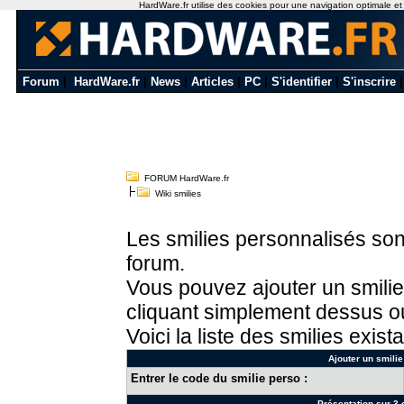
HardWare.fr utilise des cookies pour une navigation optimale et de
Forum
|
HardWare.fr
|
News
|
Articles
|
PC
|
S'identifier
|
S'inscrire
FORUM HardWare.fr
Wiki smilies
Les smilies personnalisés sont
forum.
Vous pouvez ajouter un smilie
cliquant simplement dessus ou
Voici la liste des smilies exista
Ajouter un smilie
Entrer le code du smilie perso :
Présentation sur 3