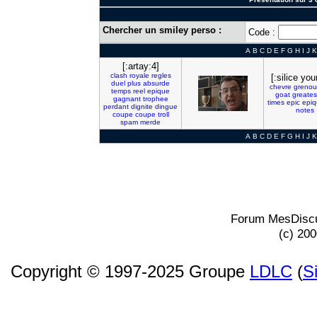
Chercher un smiley perso :
Code :
A
B
C
D
E
F
G
H
I
J
K
[:artay:4]
clash
royale
regles
[:silice you
duel
plus
absurde
chevre
grenoui
temps
reel
epique
goat
greates
gagnant
trophee
times
epic
epi
perdant
dignite
dingue
notes
coupe
coupe
troll
spam
merde
A
B
C
D
E
F
G
H
I
J
K
Forum MesDiscu
(c) 20
Copyright © 1997-2025 Groupe
LDLC
(
S