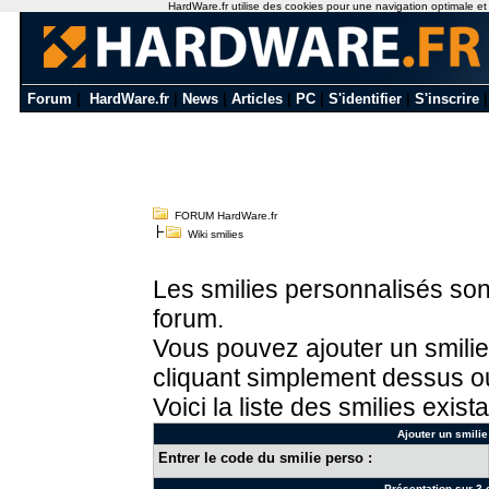
HardWare.fr utilise des cookies pour une navigation optimale et de
Forum
|
HardWare.fr
|
News
|
Articles
|
PC
|
S'identifier
|
S'inscrire
FORUM HardWare.fr
Wiki smilies
Les smilies personnalisés sont
forum.
Vous pouvez ajouter un smilie
cliquant simplement dessus ou
Voici la liste des smilies exista
Ajouter un smilie
Entrer le code du smilie perso :
Présentation sur 3