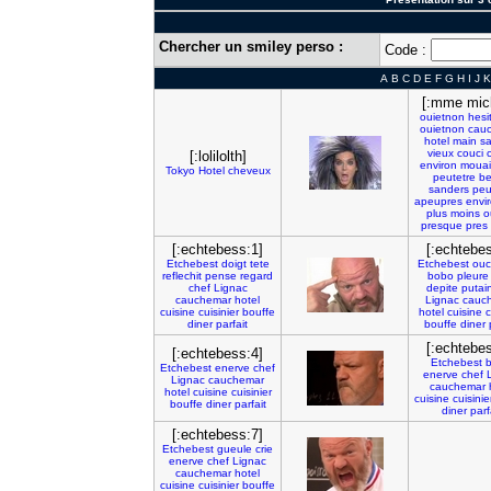
Chercher un smiley perso :
Code :
A
B
C
D
E
F
G
H
I
J
K
[:mme mic
ouietnon
hesi
ouietnon
cau
hotel
main
s
vieux
couci
[:lolilolth]
environ
mouai
Tokyo
Hotel
cheveux
peutetre
be
sanders
peu
apeupres
envi
plus
moins
o
presque
pres
[:echtebess:1]
[:echtebe
Etchebest
doigt
tete
Etchebest
ouc
reflechit
pense
regard
bobo
pleure
chef
Lignac
depite
putai
cauchemar
hotel
Lignac
cauc
cuisine
cuisinier
bouffe
hotel
cuisine
c
diner
parfait
bouffe
diner
[:echtebe
[:echtebess:4]
Etchebest
b
Etchebest
enerve
chef
enerve
chef
Lignac
cauchemar
cauchemar
hotel
cuisine
cuisinier
cuisine
cuisinie
bouffe
diner
parfait
diner
parf
[:echtebess:7]
Etchebest
gueule
crie
enerve
chef
Lignac
cauchemar
hotel
cuisine
cuisinier
bouffe