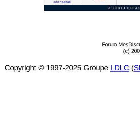
diner
parfait
A
B
C
D
E
F
G
H
I
J
K
Forum MesDiscu
(c) 20
Copyright © 1997-2025 Groupe
LDLC
(
S