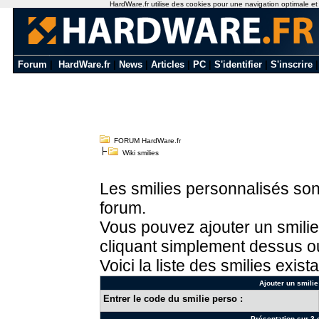
HardWare.fr utilise des cookies pour une navigation optimale et de
Forum
|
HardWare.fr
|
News
|
Articles
|
PC
|
S'identifier
|
S'inscrire
FORUM HardWare.fr
Wiki smilies
Les smilies personnalisés sont
forum.
Vous pouvez ajouter un smilie
cliquant simplement dessus ou
Voici la liste des smilies exista
Ajouter un smilie
Entrer le code du smilie perso :
Présentation sur 3