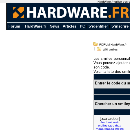
HardWare.fr utilise des c
Forum
|
HardWare.fr
|
News
|
Articles
|
PC
|
S'identifier
|
S'inscrire
FORUM HardWare.fr
Wiki smilies
Les smilies personnal
Vous pouvez ajouter u
son code.
Voici la liste des smil
Entrer le code du s
Chercher un smiley
[:canardeur]
chut
bruit
main
oreilles
rage
rhaa
rhaaa
rhaaaa
impots