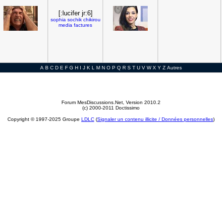
[:lucifer jr:6]
sophia
sochik
chikirou
media
factures
A
B
C
D
E
F
G
H
I
J
K
L
M
N
O
P
Q
R
S
T
U
V
W
X
Y
Z
Autres
Forum MesDiscussions.Net
, Version 2010.2
(c) 2000-2011 Doctissimo
Copyright © 1997-2025 Groupe
LDLC
(
Signaler un contenu illicite / Données personnelles
)