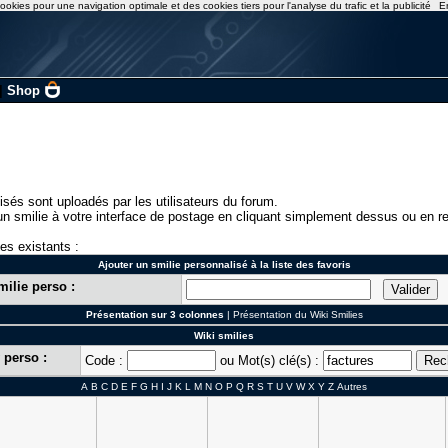
ookies pour une navigation optimale et des cookies tiers pour l'analyse du trafic et la publicité
E
|
Shop
isés sont uploadés par les utilisateurs du forum.
n smilie à votre interface de postage en cliquant simplement dessus ou en re
ies existants :
Ajouter un smilie personnalisé à la liste des favoris
milie perso :
Présentation sur 3 colonnes
|
Présentation du Wiki Smilies
Wiki smilies
 perso :
Code :
ou Mot(s) clé(s) :
A
B
C
D
E
F
G
H
I
J
K
L
M
N
O
P
Q
R
S
T
U
V
W
X
Y
Z
Autres