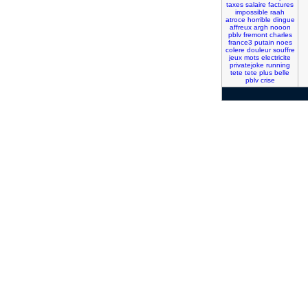
taxes
salaire
factures
impossible
raah
atroce
horrible
dingue
affreux
argh
nooon
pblv
fremont
charles
france3
putain
noes
colere
douleur
souffre
jeux
mots
electricite
privatejoke
running
tete
tete
plus
belle
pblv
crise