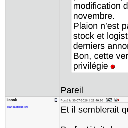
modification d
novembre.
Plaion n’est 
stock et logis
derniers annon
Bon, cette ver
privilégie
Pareil
kanak
Posté le 30-07-2026 à 21:46:20
Et il semblerait q
Transactions (0)