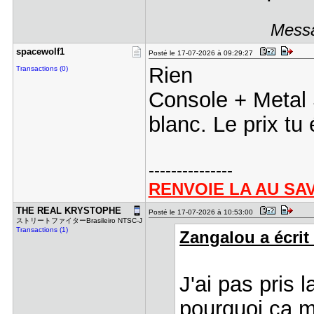
Messa
spacewolf1
Posté le 17-07-2026 à 09:29:27
Rien
Transactions (0)
Console + Metal 
blanc. Le prix t
---------------
RENVOIE LA AU SA
THE REAL K​RYSTOPHE
Posté le 17-07-2026 à 10:53:00
ストリートファイターBrasileiro NTSC-J
Transactions (1)
Zangalou a écrit 
J'ai pas pris l
pourquoi ça m'