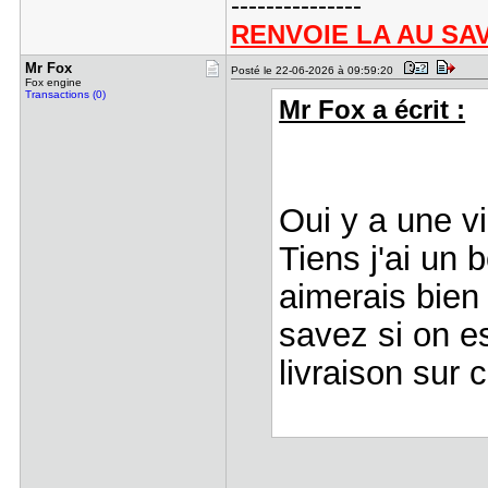
---------------
RENVOIE LA AU SA
Mr Fox
Posté le 22-06-2026 à 09:59:20
Fox engine
Transactions (0)
Mr Fox a écrit :
Oui y a une v
Tiens j'ai un 
aimerais bien 
savez si on e
livraison sur