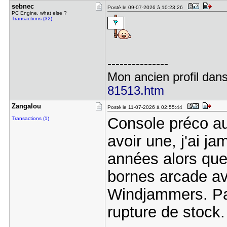
sebnec
Posté le 09-07-2026 à 10:23:26
PC Engine, what else ?
Transactions (32)
---------------
Mon ancien profil dans
81513.htm
Zangalou
Posté le 11-07-2026 à 02:55:44
Console préco a
Transactions (1)
avoir une, j'ai j
années alors que
bornes arcade av
Windjammers. Par
rupture de stock.