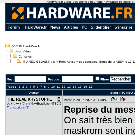
HardWare.fr utilise des cookies pour une navigation optimale et de
Forum
|
HardWare.fr
|
News
|
Articles
|
PC
|
S'identifier
|
S'inscrire
FORUM HardWare.fr
Jeux Video
Consoles
[TU]NEO GEO/SNK : la « Rolls Royce » des consoles. Sortie de la AES+ le 12/1
Mot :
Pseudo :
Filtrer
Page :
1
2
3
4
5
6
7
8
9
10
11
12
13
14
15
16
17
Auteur
Sujet :
[TU]NEO G
THE REAL K​RYSTOPHE
Posté le 20-06-2026 à 11:30:42
ストリートファイターBrasileiro NTSC-J
Reprise du mes
Transactions (1)
On sait très bien
maskrom sont ing