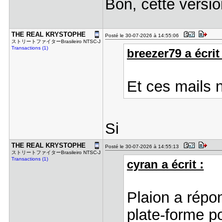
Bon, cette versio
THE REAL K​RYSTOPHE
Posté le 30-07-2026 à 14:55:06
ストリートファイターBrasileiro NTSC-J
Transactions (1)
breezer79 a écrit 
Et ces mails 
Si
THE REAL K​RYSTOPHE
Posté le 30-07-2026 à 14:55:13
ストリートファイターBrasileiro NTSC-J
Transactions (1)
cyran a écrit :
Plaion a répo
plate-forme po