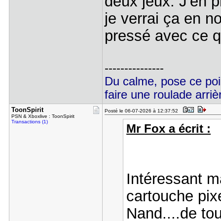
deux jeux. J'en p
je verrai ça en 
pressé avec ce q
---------------
Du calme, pose ce poi
faire une roulade arrièr
ToonSpirit
Posté le 06-07-2026 à 12:37:52
PSN & Xboxlive : ToonSpirit
Transactions (1)
Mr Fox a écrit :
Intéressant ma
cartouche pixe
Nand....de to