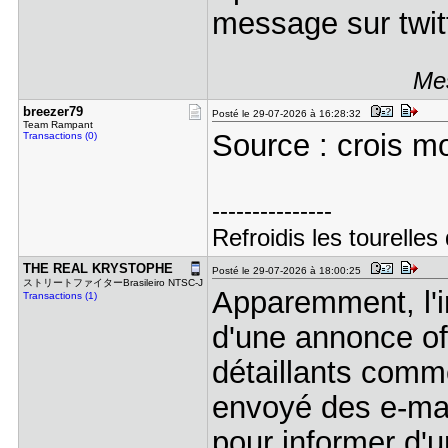
message sur twit
Mes
breezer79
Posté le 29-07-2026 à 16:28:32
Team Rampant
Source : crois mo
Transactions (0)
---------------
Refroidis les tourelle
THE REAL K​RYSTOPHE
Posté le 29-07-2026 à 18:00:25
ストリートファイターBrasileiro NTSC-J
Apparemment, l'in
Transactions (1)
d'une annonce off
détaillants comm
envoyé des e-mai
pour informer d'u