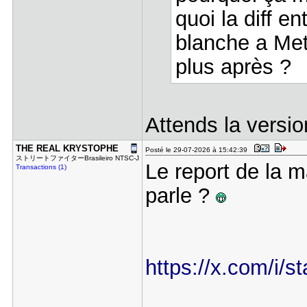
quoi la diff en
blanche a Meta
plus après ?
Attends la version
THE REAL K​RYSTOPHE
Posté le 29-07-2026 à 15:42:39
ストリートファイターBrasileiro NTSC-J
Le report de la 
Transactions (1)
parle ?
https://x.com/i/