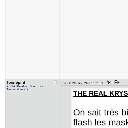
ToonSpirit
Posté le 20-06-2026 à 15:21:09
PSN & Xboxlive : ToonSpirit
Transactions (1)
THE REAL KRYST
On sait très 
flash les mas