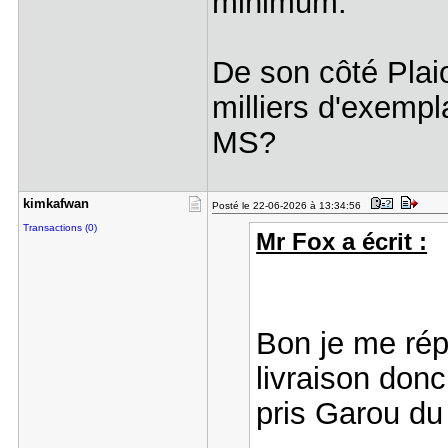
minimum.
De son côté Plai
milliers d'exempl
MS?
kimkafwan
Posté le 22-06-2026 à 13:34:56
Transactions (0)
Mr Fox a écrit :
Bon je me rép
livraison donc
pris Garou d