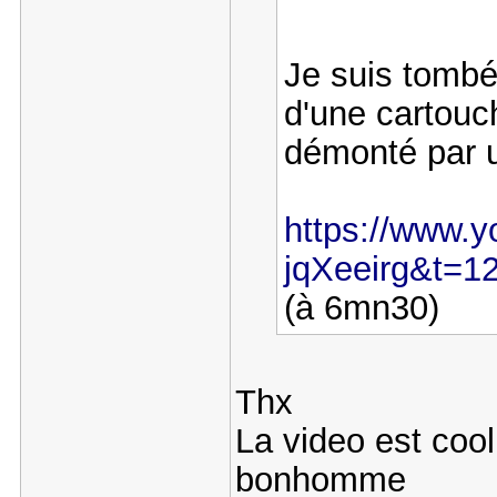
Je suis tombé
d'une cartouc
démonté par u
https://www.
jqXeeirg&t=1
(à 6mn30)
Thx
La video est coo
bonhomme