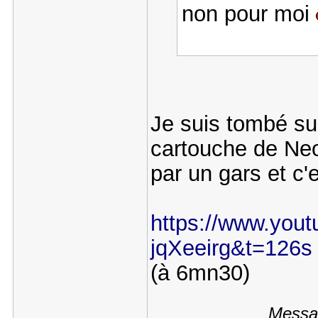
non pour moi
Je suis tombé su
cartouche de Neo
par un gars et c'
https://www.you
jqXeeirg&t=126s
(à 6mn30)
Messag