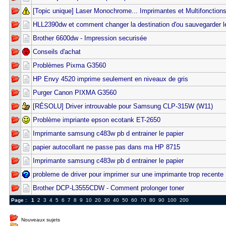
[Topic unique] Laser Monochrome... Imprimantes et Multifonction
HLL2390dw et comment changer la destination d'ou sauvegarder 
Brother 6600dw - Impression securisée
Conseils d'achat
Problèmes Pixma G3560
HP Envy 4520 imprime seulement en niveaux de gris
Purger Canon PIXMA G3560
[RÉSOLU] Driver introuvable pour Samsung CLP-315W (W11)
Problème impriante epson ecotank ET-2650
Imprimante samsung c483w pb d entrainer le papier
papier autocollant ne passe pas dans ma HP 8715
Imprimante samsung c483w pb d entrainer le papier
probleme de driver pour imprimer sur une imprimante trop recente
Brother DCP-L3555CDW - Comment prolonger toner
Page :
1
2
3
4
5
6
7
8
9
10
20
30
40
50
60
70
80
90
100
200
Nouveaux sujets