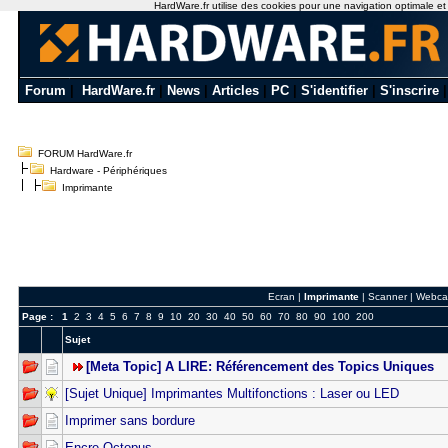
HardWare.fr utilise des cookies pour une navigation optimale et de
Forum
|
HardWare.fr
|
News
|
Articles
|
PC
|
S'identifier
|
S'inscrire
FORUM HardWare.fr
Hardware - Périphériques
Imprimante
Ecran
|
Imprimante
|
Scanner
|
Webca
Page :
1
2
3
4
5
6
7
8
9
10
20
30
40
50
60
70
80
90
100
200
Sujet
[Meta Topic] A LIRE: Référencement des Topics Uniques
[Sujet Unique] Imprimantes Multifonctions : Laser ou LED
Imprimer sans bordure
Encre Octopus