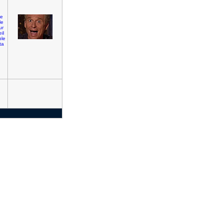
le
le
ur
il
ble
ta