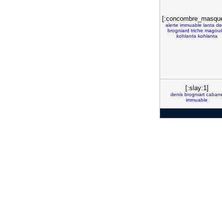
[:concombre_masque
alerte
immuable
lanta
de
brogniard
triche
magouil
kohlanta
kohlanta
[:slay:1]
denis
brogniart
caban
immuable