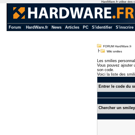
HardWare.fr utilise des c
Forum
|
HardWare.fr
|
News
|
Articles
|
PC
|
S'identifier
|
S'inscrire
FORUM HardWare.fr
Wiki smilies
Les smilies personnal
Vous pouvez ajouter u
son code.
Voici la liste des smil
Entrer le code du s
Chercher un smiley