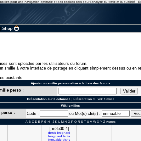
ookies pour une navigation optimale et des cookies tiers pour l'analyse du trafic et la publicité
E
|
Shop
isés sont uploadés par les utilisateurs du forum.
n smilie à votre interface de postage en cliquant simplement dessus ou en re
ies existants :
Ajouter un smilie personnalisé à la liste des favoris
milie perso :
Présentation sur 3 colonnes
|
Présentation du Wiki Smilies
Wiki smilies
 perso :
Code :
ou Mot(s) clé(s) :
A
B
C
D
E
F
G
H
I
J
K
L
M
N
O
P
Q
R
S
T
U
V
W
X
Y
Z
Autres
[:m3e30:4]
denis
brognard
brogniard
lanta
immuable
triche