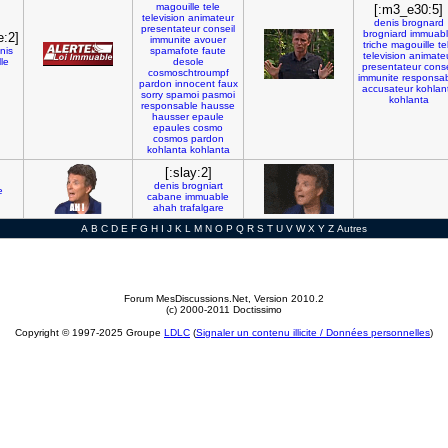
magouille
tele
[:m3_e30:5]
television
animateur
denis
brognard
presentateur
conseil
brogniard
immuab
:2]
immunite
avouer
triche
magouille
te
nis
spamafote
faute
television
animate
le
desole
presentateur
conse
cosmoschtroumpf
immunite
responsa
pardon
innocent
faux
accusateur
kohlan
sorry
spamoi
pasmoi
kohlanta
responsable
hausse
hausser
epaule
epaules
cosmo
cosmos
pardon
kohlanta
kohlanta
[:slay:2]
denis
brogniart
e
cabane
immuable
ahah
trafalgare
A
B
C
D
E
F
G
H
I
J
K
L
M
N
O
P
Q
R
S
T
U
V
W
X
Y
Z
Autres
Forum MesDiscussions.Net
, Version 2010.2
(c) 2000-2011 Doctissimo
Copyright © 1997-2025 Groupe
LDLC
(
Signaler un contenu illicite / Données personnelles
)