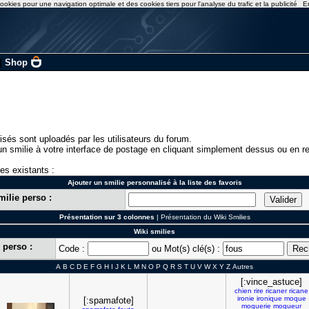
ookies pour une navigation optimale et des cookies tiers pour l'analyse du trafic et la publicité
E
|
Shop
isés sont uploadés par les utilisateurs du forum.
n smilie à votre interface de postage en cliquant simplement dessus ou en re
ies existants :
Ajouter un smilie personnalisé à la liste des favoris
milie perso :
Présentation sur 3 colonnes
|
Présentation du Wiki Smilies
Wiki smilies
 perso :
Code :
ou Mot(s) clé(s) :
A
B
C
D
E
F
G
H
I
J
K
L
M
N
O
P
Q
R
S
T
U
V
W
X
Y
Z
Autres
[:vince_astuce]
chien
rire
ricaner
ricane
ironie
ironique
moque
[:spamafote]
moquerie
moqueur