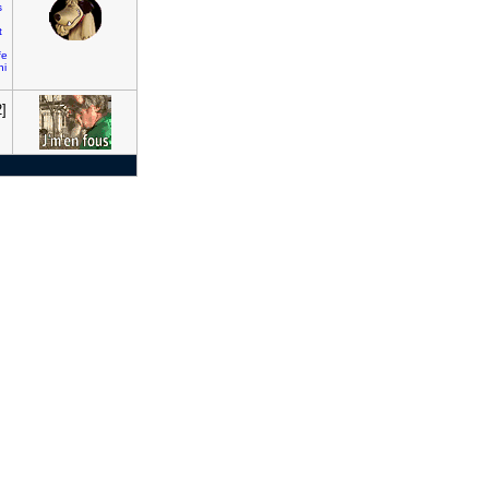
s
t
fe
hi
]