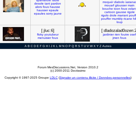
spamafote
faute
moquer
diabolo
satana
desole
tant
pardon
mouarf
glousser
main
alors
fous
hausse
bouche
toon
fous
volan
hausser
epaule
cartoon
gausse
rigole
epaules
sorry
jaune
rigolo
drole
marrant
pouf
pouffer
mumbly
ricane
hi
loup
[:jluc:6]
[:dladozalad0ozen:2
floky
youtubeur
jardinier
rien
foutre
osef
menuisier
fous
jmen
fous
A
B
C
D
E
F
G
H
I
J
K
L
M
N
O
P
Q
R
S
T
U
V
W
X
Y
Z
Autres
Forum MesDiscussions.Net
, Version 2010.2
(c) 2000-2011 Doctissimo
Copyright © 1997-2025 Groupe
LDLC
(
Signaler un contenu illicite / Données personnelles
)