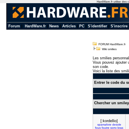
HardWare.fr utilise des c
Forum
|
HardWare.fr
|
News
|
Articles
|
PC
|
S'identifier
|
S'inscrire
FORUM HardWare.fr
Wiki smilies
Les smilies personnal
Vous pouvez ajouter u
son code.
Voici la liste des smil
Entrer le code du s
Chercher un smiley
[:kordellio]
spamafote
desole
fous
foutre
sorry
bras