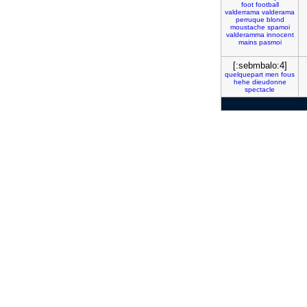
foot
football
valderrama
valderama
perruque
blond
moustache
spamoi
valderamma
innocent
mains
pasmoi
[:sebmbalo:4]
quelquepart
men
fous
hehe
dieudonne
spectacle