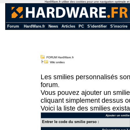
HardWare.fr utilise des cookies pour une navigation optimale et de
Forum
|
HardWare.fr
|
News
|
Articles
|
PC
|
S'identifier
|
S'inscrire
FORUM HardWare.fr
Wiki smilies
Les smilies personnalisés sont
forum.
Vous pouvez ajouter un smilie
cliquant simplement dessus ou
Voici la liste des smilies exista
Ajouter un smilie
Entrer le code du smilie perso :
Présentation sur 3