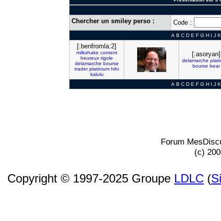
Chercher un smiley perso :
Code :
A
B
C
D
E
F
G
H
I
J
K
[:benfromla:2]
milkshake
content
[:asoryan]
heureux
rigole
delamarche
plat
delamarche
bourse
bourse
bear
trader
platinium
hihi
kalulu
A
B
C
D
E
F
G
H
I
J
K
Forum MesDiscu
(c) 20
Copyright © 1997-2025 Groupe
LDLC
(
S