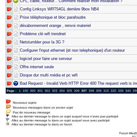
CPL, cable, routeur... Comment réaliser mon installation ?
Config Linksys WRT54GL derrière 9box NB4
Prise téléphonique et bloc parafoudre
désabonnement orange , renvoi materiel
Problème clé wifi trendnet
Netstumbler pour la 3G ?
Configurer l'input ethernet (et non telephonique) d'un routeur
logiciel pour faire une serveur
Offre internet seule
Disque dur multi média et pc wifi
Bad Request - Invalid Verb HTTP Error 400 The request verb is in
Page :
1
100
300
301
302
303
304
305
306
307
308
309
310
320
330
340
35
Nouveaux sujets
Nouveaux messages dans un ancien sujet
Pas de nouveau message
Allez au dernier message lu dans un sujet auquel vous n'avez pas participé
Allez au dernier message lu dans un sujet auquel vous avez participé
Allez au dernier message lu dans un favori
Forum MesDi
(c)