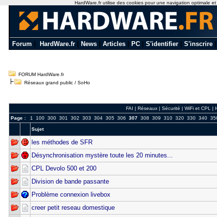
HardWare.fr utilise des cookies pour une navigation optimale et de
Forum
|
HardWare.fr
|
News
|
Articles
|
PC
|
S'identifier
|
S'inscrire
FORUM HardWare.fr
Réseaux grand public / SoHo
FAI
|
Réseaux
|
Sécurité
|
WiFi et CPL
|
Page :
1
100
300
301
302
303
304
305
306
307
308
309
310
320
330
340
35
Sujet
les méthodes de SFR
Désynchronisation mystère toute les 20 minutes...
CPL Devolo 500 et 200
Division de bande passante
Problème connexion livebox
creer petit reseau domestique