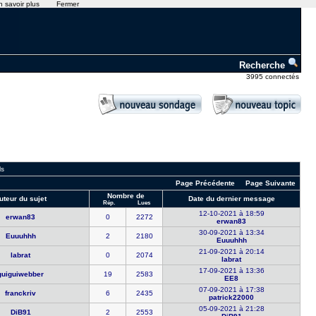
n savoir plus
Fermer
Recherche
3995 connectés
ls
Page Précédente
Page Suivante
Nombre de
uteur du sujet
Date du dernier message
Rép.
Lues
12-10-2021 à 18:59
erwan83
0
2272
erwan83
30-09-2021 à 13:34
Euuuhhh
2
2180
Euuuhhh
21-09-2021 à 20:14
labrat
0
2074
labrat
17-09-2021 à 13:36
guiguiwebb​er
19
2583
EE8
07-09-2021 à 17:38
franckriv
6
2435
patrick220​00
05-09-2021 à 21:28
DiB91
2
2553