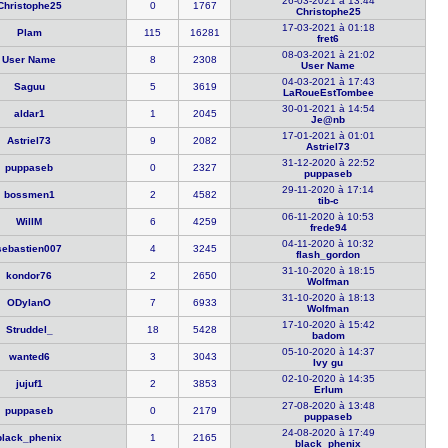
26-03-2021 à 13:44
Christophe​25
0
1767
Christophe​25
17-03-2021 à 01:18
Plam
115
16281
fret6
08-03-2021 à 21:02
User Name
8
2308
User Name
04-03-2021 à 17:43
Saguu
5
3619
LaRoueEstT​ombee
30-01-2021 à 14:54
aldar1
1
2045
Je@nb
17-01-2021 à 01:01
Astriel73
9
2082
Astriel73
31-12-2020 à 22:52
puppaseb
0
2327
puppaseb
29-11-2020 à 17:14
bossmen1
2
4582
tib-c
06-11-2020 à 10:53
WillM
6
4259
frede94
04-11-2020 à 10:32
sebastien0​07
4
3245
flash_gord​on
31-10-2020 à 18:15
kondor76
2
2650
Wolfman
31-10-2020 à 18:13
ODylanO
7
6933
Wolfman
17-10-2020 à 15:42
Struddel_
18
5428
badom
05-10-2020 à 14:37
wanted6
3
3043
Ivy gu
02-10-2020 à 14:35
jujuf1
2
3853
Erlum
27-08-2020 à 13:48
puppaseb
0
2179
puppaseb
24-08-2020 à 17:49
black_phen​ix
1
2165
black_phen​ix