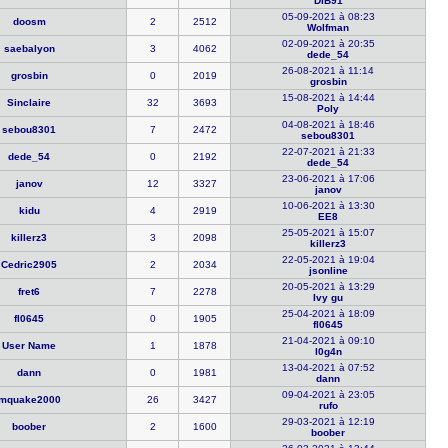
DiB91
05-09-2021 à 08:23
doosm
2
2512
Wolfman
02-09-2021 à 20:35
saebalyon
3
4062
dede_54
26-08-2021 à 11:14
grosbin
0
2019
grosbin
15-08-2021 à 14:44
Sinclaire
32
3693
Poly
04-08-2021 à 18:46
sebou8301
7
2472
sebou8301
22-07-2021 à 21:33
dede_54
0
2192
dede_54
23-06-2021 à 17:06
janov
12
3327
janov
10-06-2021 à 13:30
kidu
4
2919
EE8
25-05-2021 à 15:07
killerz3
3
2098
killerz3
22-05-2021 à 19:04
Cedric2905
2
2034
jsonline
20-05-2021 à 13:29
fret6
7
2278
Ivy gu
25-04-2021 à 18:09
fl0645
0
1905
fl0645
21-04-2021 à 09:10
User Name
1
1878
l0g4n
13-04-2021 à 07:52
dann
0
1981
dann
09-04-2021 à 23:05
mquake2000
26
3427
rufo
29-03-2021 à 12:19
boober
2
1600
boober