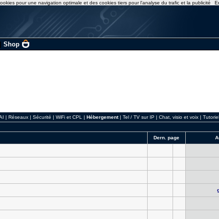
ookies pour une navigation optimale et des cookies tiers pour l'analyse du trafic et la publicité
E
|
Shop
AI
|
Réseaux
|
Sécurité
|
WiFi et CPL
|
Hébergement
|
Tel / TV sur IP
|
Chat, visio et voix
|
Tutorie
Dern. page
A