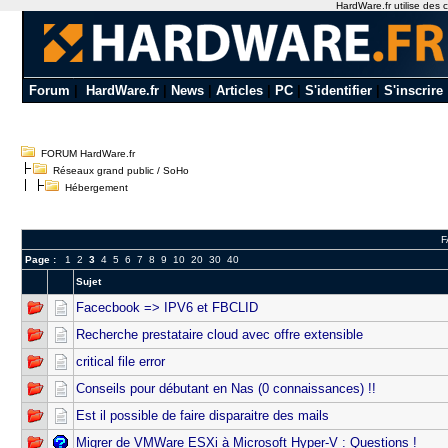
HardWare.fr utilise des c
Forum
|
HardWare.fr
|
News
|
Articles
|
PC
|
S'identifier
|
S'inscrire
FORUM HardWare.fr
Réseaux grand public / SoHo
Hébergement
F
Page :
1
2
3
4
5
6
7
8
9
10
20
30
40
Sujet
Facecbook => IPV6 et FBCLID
Recherche prestataire cloud avec offre extensible
critical file error
Conseils pour débutant en Nas (0 connaissances) !!
Est il possible de faire disparaitre des mails
Migrer de VMWare ESXi à Microsoft Hyper-V : Questions !