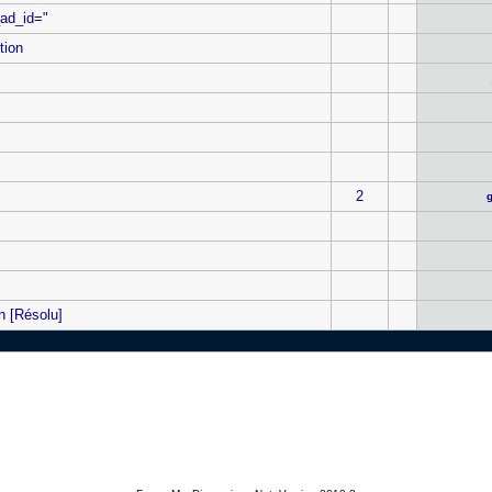
_ad_id="
tion
2
n [Résolu]