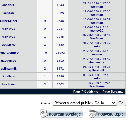
23-08-2020 à 17:30
Jacob75
1
1943
Wolfman
19-08-2020 à 17:36
sonaca
1
2065
Wolfman
18-08-2020 à 16:52
jupiter39d​el
9
2646
Wolfman
12-08-2020 à 22:24
rooney20
0
2017
rooney20
09-08-2020 à 00:11
rooney20
1
2345
Wolfman
31-07-2020 à 23:42
DoubleA0
2
4880
rufo
26-07-2020 à 14:23
generalenr​ico
76
13593
xcomm
25-07-2020 à 13:57
davdenice
0
1855
davdenice
24-06-2020 à 19:41
splintermi​k
2
3371
splintermi​k
05-06-2020 à 22:58
Adalbert
1
1786
rufo
19-05-2020 à 22:46
User Name
3
2202
User Name
Page Précédente
Page Suivante
Aller à :