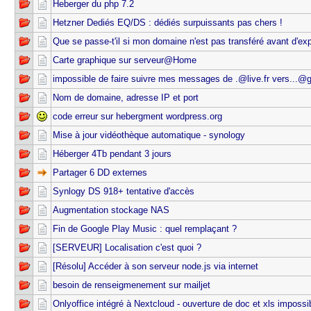
Heberger du php 7.2
Hetzner Dediés EQ/DS : dédiés surpuissants pas chers !
Que se passe-t'il si mon domaine n'est pas transféré avant d'exp
Carte graphique sur serveur@Home
impossible de faire suivre mes messages de .@live.fr vers...@
Nom de domaine, adresse IP et port
code erreur sur hebergment wordpress.org
Mise à jour vidéothèque automatique - synology
Héberger 4Tb pendant 3 jours
Partager 6 DD externes
Synlogy DS 918+ tentative d'accès
Augmentation stockage NAS
Fin de Google Play Music : quel remplaçant ?
[SERVEUR] Localisation c'est quoi ?
[Résolu] Accéder à son serveur node.js via internet
besoin de renseigmenement sur mailjet
Onlyoffice intégré à Nextcloud - ouverture de doc et xls impossi