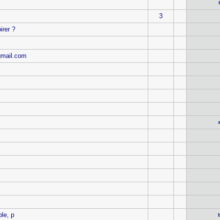
3
irer ?
gmail.com
ble, p