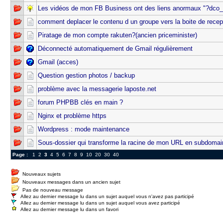
Les vidéos de mon FB Business ont des liens anormaux "?dco
comment deplacer le contenu d un groupe vers la boite de recep
Piratage de mon compte rakuten?(ancien priceminister)
Déconnecté automatiquement de Gmail régulièrement
Gmail (acces)
Question gestion photos / backup
problème avec la messagerie laposte.net
forum PHPBB clés en main ?
Nginx et problème https
Wordpress : mode maintenance
Sous-dossier qui transforme la racine de mon URL en subdomai
Page :
1
2
3
4
5
6
7
8
9
10
20
30
40
Nouveaux sujets
Nouveaux messages dans un ancien sujet
Pas de nouveau message
Allez au dernier message lu dans un sujet auquel vous n'avez pas participé
Allez au dernier message lu dans un sujet auquel vous avez participé
Allez au dernier message lu dans un favori