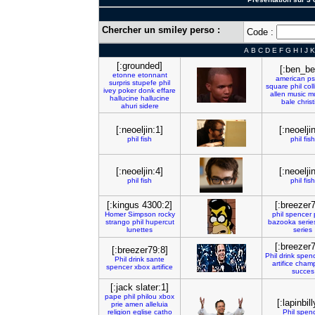
Chercher un smiley perso :
Code :
A
B
C
D
E
F
G
H
I
J
K
[:grounded]
[:ben_be
etonne
etonnant
american
ps
surpris
stupefe
phil
square
phil
coll
ivey
poker
donk
effare
allen
music
m
hallucine
hallucine
bale
chris
ahuri
sidere
[:neoeljin:1]
[:neoelji
phil
fish
phil
fish
[:neoeljin:4]
[:neoelji
phil
fish
phil
fish
[:kingus 4300:2]
[:breezer7
Homer
Simpson
rocky
phil
spencer
strango
phil
hupercut
bazooka
serie
lunettes
series
[:breezer7
[:breezer79:8]
Phil
drink
spen
Phil
drink
sante
artifice
cham
spencer
xbox
artifice
succes
[:jack slater:1]
pape
phil
philou
xbox
[:lapinbill
prie
amen
alleluia
religion
eglise
catho
Phil
spen