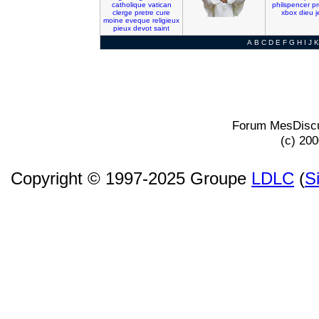
catholique
vatican
philspencer
pr
clerge
pretre
cure
xbox
dieu
j
moine
eveque
religieux
pieux
devot
saint
A
B
C
D
E
F
G
H
I
J
K
Forum MesDiscu
(c) 20
Copyright © 1997-2025 Groupe
LDLC
(
S