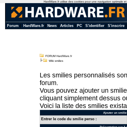
HardWare.fr utilise des cookies pour une navigation optimale et de
Forum
|
HardWare.fr
|
News
|
Articles
|
PC
|
S'identifier
|
S'inscrire
FORUM HardWare.fr
Wiki smilies
Les smilies personnalisés sont
forum.
Vous pouvez ajouter un smilie
cliquant simplement dessus ou
Voici la liste des smilies exista
Ajouter un smilie
Entrer le code du smilie perso :
Présentation sur 3