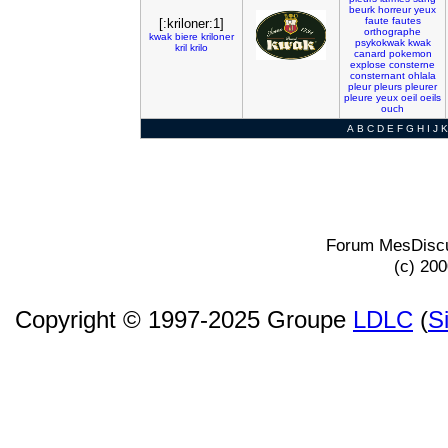
beurk
horreur
yeux
faute
fautes
[:kriloner:1]
orthographe
kwak
biere
kriloner
psykokwak
kwak
kril
krilo
canard
pokemon
explose
consterne
consternant
ohlala
pleur
pleurs
pleurer
pleure
yeux
oeil
oeils
ouch
A
B
C
D
E
F
G
H
I
J
K
Forum MesDiscu
(c) 20
Copyright © 1997-2025 Groupe
LDLC
(
S