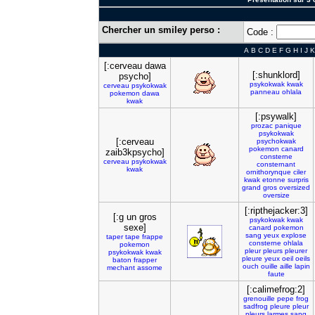
Chercher un smiley perso :
Code :
A
B
C
D
E
F
G
H
I
J
K
[:cerveau dawa
[:shunklord]
psycho]
psykokwak
kwak
cerveau
psykokwak
panneau
ohlala
pokemon
dawa
kwak
[:psywalk]
prozac
panique
psykokwak
[:cerveau
psychokwak
pokemon
canard
zaib3kpsycho]
consterne
cerveau
psykokwak
consternant
kwak
ornithorynque
ciler
kwak
etonne
surpris
grand
gros
oversized
oversize
[:ripthejacker:3]
[:g un gros
psykokwak
kwak
sexe]
canard
pokemon
sang
yeux
explose
taper
tape
frappe
consterne
ohlala
pokemon
pleur
pleurs
pleurer
psykokwak
kwak
pleure
yeux
oeil
oeils
baton
frapper
ouch
ouille
aille
lapin
mechant
assome
faute
[:calimefrog:2]
grenouille
pepe
frog
sadfrog
pleure
pleur
pleurs
larmes
sang