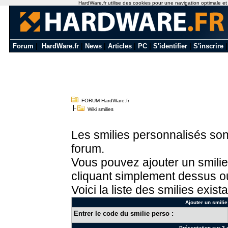
HardWare.fr utilise des cookies pour une navigation optimale et de
Forum
|
HardWare.fr
|
News
|
Articles
|
PC
|
S'identifier
|
S'inscrire
FORUM HardWare.fr
Wiki smilies
Les smilies personnalisés sont
forum.
Vous pouvez ajouter un smilie
cliquant simplement dessus ou
Voici la liste des smilies exista
Ajouter un smilie
Entrer le code du smilie perso :
Présentation sur 3