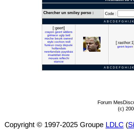
Chercher un smiley perso :
Code :
A
B
C
D
E
F
G
H
I
J
K
[:geert]
crayon
geert
wilders
grimace
ugly
laid
moche
beurk
owned
stylo
cochon
troll
[:rasthor:1
furieux
crazy
depute
geert
lepen
hollandais
neerlandais
paysbas
insatisfait
doute
mouais
reflechi
stancw
A
B
C
D
E
F
G
H
I
J
K
Forum MesDiscu
(c) 20
Copyright © 1997-2025 Groupe
LDLC
(
S