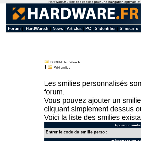
HardWare.fr utilise des cookies pour une navigation optimale et de
Forum
|
HardWare.fr
|
News
|
Articles
|
PC
|
S'identifier
|
S'inscrire
FORUM HardWare.fr
Wiki smilies
Les smilies personnalisés sont
forum.
Vous pouvez ajouter un smilie
cliquant simplement dessus ou
Voici la liste des smilies exista
Ajouter un smilie
Entrer le code du smilie perso :
Présentation sur 3